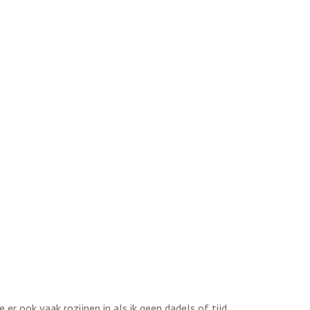
 er ook vaak rozijnen in als ik geen dadels of tijd