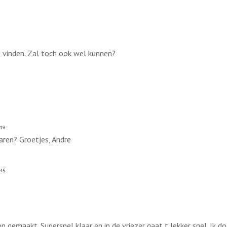
t vinden. Zal toch ook wel kunnen?
:19
aren? Groetjes, Andre
:45
n gemaakt. Supersnel klaar en in de vriezer gaat t lekker snel. Ik doe