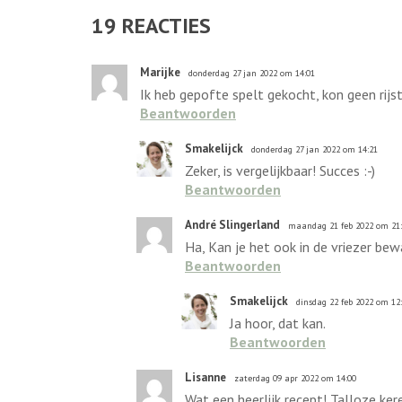
19
REACTIES
Marijke
donderdag 27 jan 2022 om 14:01
Ik heb gepofte spelt gekocht, kon geen rijs
Beantwoorden
Smakelijck
donderdag 27 jan 2022 om 14:21
Zeker, is vergelijkbaar! Succes :-)
Beantwoorden
André Slingerland
maandag 21 feb 2022 om 21
Ha, Kan je het ook in de vriezer bew
Beantwoorden
Smakelijck
dinsdag 22 feb 2022 om 12
Ja hoor, dat kan.
Beantwoorden
Lisanne
zaterdag 09 apr 2022 om 14:00
Wat een heerlijk recept! Talloze kere