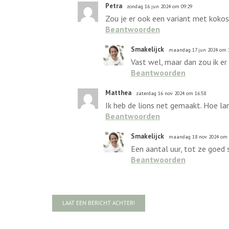
Petra
zondag 16 jun 2024 om 09:29
Zou je er ook een variant met koko
Beantwoorden
Smakelijck
maandag 17 jun 2024 om 
Vast wel, maar dan zou ik er
Beantwoorden
Matthea
zaterdag 16 nov 2024 om 16:58
Ik heb de lions net gemaakt. Hoe la
Beantwoorden
Smakelijck
maandag 18 nov 2024 om 
Een aantal uur, tot ze goed s
Beantwoorden
LAAT EEN BERICHT ACHTER!