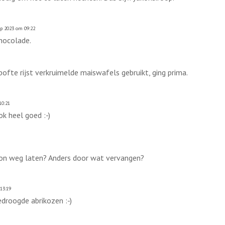
p 2023 om 09:22
hocolade.
pofte rijst verkruimelde maiswafels gebruikt, ging prima.
10:21
ok heel goed :-)
oon weg laten? Anders door wat vervangen?
13:19
droogde abrikozen :-)