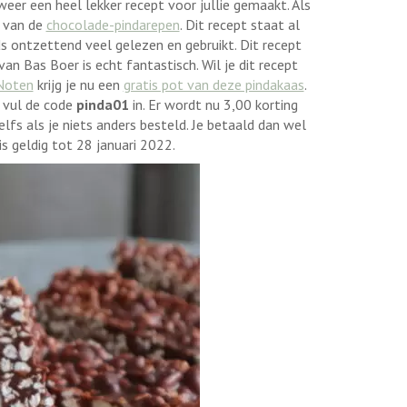
weer een heel lekker recept voor jullie gemaakt. Als
t van de
chocolade-pindarepen
. Dit recept staat al
 ontzettend veel gelezen en gebruikt. Dit recept
an Bas Boer is echt fantastisch. Wil je dit recept
Noten
krijg je nu een
gratis pot van deze pindakaas
.
 vul de code
pinda01
in. Er wordt nu 3,00 korting
zelfs als je niets anders besteld. Je betaald dan wel
s geldig tot 28 januari 2022.