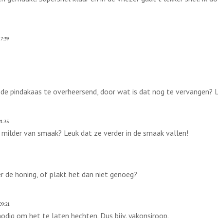
7:39
en de pindakaas te overheersend, door wat is dat nog te vervangen? 
1:35
 milder van smaak? Leuk dat ze verder in de smaak vallen!
er de honing, of plakt het dan niet genoeg?
09:21
nodig om het te laten hechten. Dus bijv. yakonsiroop.