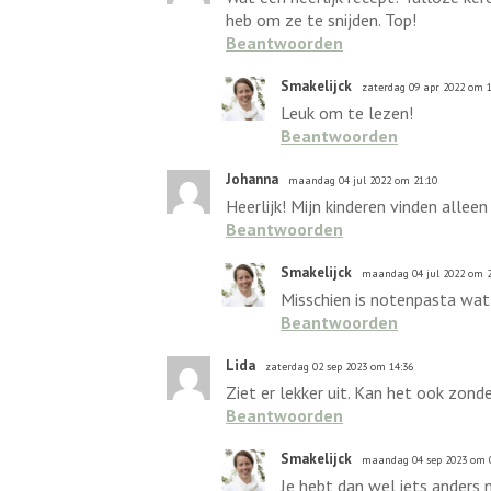
heb om ze te snijden. Top!
Beantwoorden
Smakelijck
zaterdag 09 apr 2022 om 1
Leuk om te lezen!
Beantwoorden
Johanna
maandag 04 jul 2022 om 21:10
Heerlijk! Mijn kinderen vinden alle
Beantwoorden
Smakelijck
maandag 04 jul 2022 om 2
Misschien is notenpasta wat
Beantwoorden
Lida
zaterdag 02 sep 2023 om 14:36
Ziet er lekker uit. Kan het ook zond
Beantwoorden
Smakelijck
maandag 04 sep 2023 om 
Je hebt dan wel iets anders 