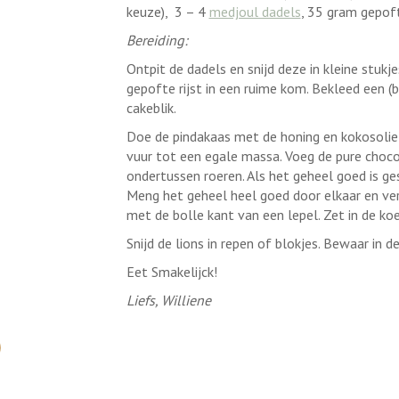
keuze), 3 – 4
medjoul dadels
, 35 gram gepoft
Bereiding:
Ontpit de dadels en snijd deze in kleine stuk
gepofte rijst in een ruime kom. Bekleed een (b
cakeblik.
Doe de pindakaas met de honing en kokosolie
vuur tot een egale massa. Voeg de pure chocol
ondertussen roeren. Als het geheel goed is ges
Meng het geheel heel goed door elkaar en ver
met de bolle kant van een lepel. Zet in de koe
Snijd de lions in repen of blokjes. Bewaar in d
Eet Smakelijck!
Liefs, Williene