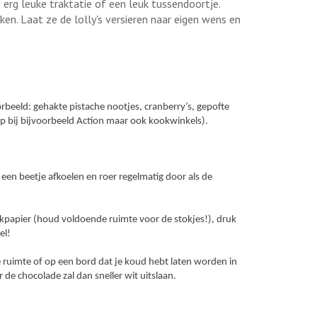
n erg leuke traktatie of een leuk tussendoortje.
en. Laat ze de lolly's versieren naar eigen wens en
rbeeld: gehakte pistache nootjes, cranberry’s, gepofte
op bij bijvoorbeeld Action maar ook kookwinkels).
een beetje afkoelen en roer regelmatig door als de
bakpapier (houd voldoende ruimte voor de stokjes!), druk
el!
e ruimte of op een bord dat je koud hebt laten worden in
 de chocolade zal dan sneller wit uitslaan.