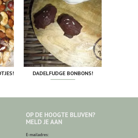
TJES!
DADELFUDGE BONBONS!
OP DE HOOGTE BLIJVEN?
MELD JE AAN
E-mailadres: