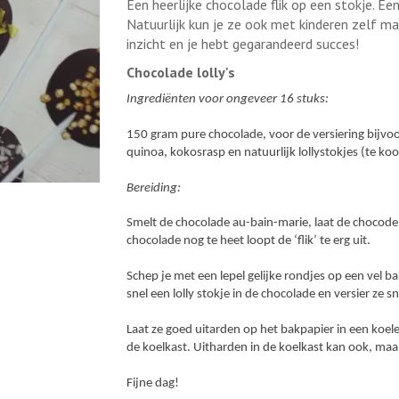
Een heerlijke chocolade flik op een stokje. Ee
Natuurlijk kun je ze ook met kinderen zelf mak
inzicht en je hebt gegarandeerd succes!
Chocolade lolly's
Ingrediënten voor ongeveer 16 stuks:
150 gram pure chocolade, voor de versiering bijvoo
quinoa, kokosrasp en natuurlijk lollystokjes (te ko
Bereiding:
Smelt de chocolade au-bain-marie, laat de chocode 
chocolade nog te heet loopt de ‘flik’ te erg uit.
Schep je met een lepel gelijke rondjes op een vel 
snel een lolly stokje in de chocolade en versier ze sn
Laat ze goed uitarden op het bakpapier in een koel
de koelkast. Uitharden in de koelkast kan ook, maar
Fijne dag!