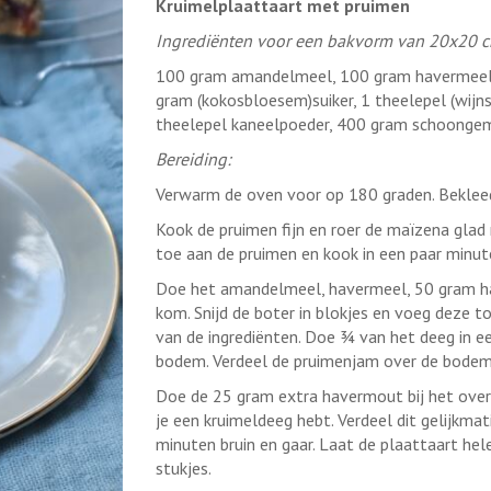
Kruimelplaattaart met pruimen
Ingrediënten voor een bakvorm van 20x20 
100 gram amandelmeel, 100 gram havermeel, 
gram (kokosbloesem)suiker, 1 theelepel (wij
theelepel kaneelpoeder, 400 gram schoongem
Bereiding:
Verwarm de oven voor op 180 graden. Beklee
Kook de pruimen fijn en roer de maïzena glad
toe aan de pruimen en kook in een paar minut
Doe het amandelmeel, havermeel, 50 gram hav
kom. Snijd de boter in blokjes en voeg deze 
van de ingrediënten. Doe ¾ van het deeg in e
bodem. Verdeel de pruimenjam over de bodem
Doe de 25 gram extra havermout bij het overg
je een kruimeldeeg hebt. Verdeel dit gelijkmat
minuten bruin en gaar. Laat de plaattaart hele
stukjes.