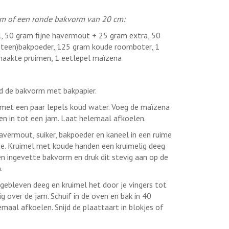
cm of een ronde bakvorm van 20 cm:
50 gram fijne havermout + 25 gram extra, 50
nsteen)bakpoeder, 125 gram koude roomboter, 1
aakte pruimen, 1 eetlepel maïzena
d de bakvorm met bakpapier.
 met een paar lepels koud water. Voeg de maïzena
en in tot een jam. Laat helemaal afkoelen.
ermout, suiker, bakpoeder en kaneel in een ruime
toe. Kruimel met koude handen een kruimelig deeg
en ingevette bakvorm en druk dit stevig aan op de
.
ebleven deeg en kruimel het door je vingers tot
ig over de jam. Schuif in de oven en bak in 40
maal afkoelen. Snijd de plaattaart in blokjes of