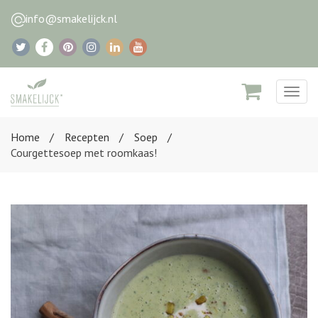
info@smakelijck.nl
Togg
navig
Home
Recepten
Soep
Courgettesoep met roomkaas!