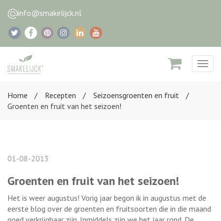
info@smakelijck.nl
Togg
navig
Home
Recepten
Seizoensgroenten en fruit
Groenten en fruit van het seizoen!
01-08-2013
Groenten en fruit van het seizoen!
Het is weer augustus! Vorig jaar begon ik in augustus met de
eerste blog over de groenten en fruitsoorten die in die maand
goed verkrijgbaar zijn. Inmiddels zijn we het jaar rond. De