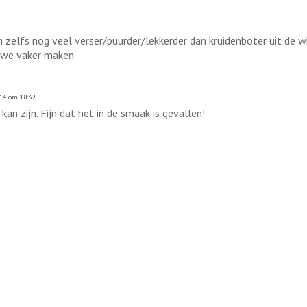
en zelfs nog veel verser/puurder/lekkerder dan kruidenboter uit de 
an we vaker maken
14 om 18:39
an zijn. Fijn dat het in de smaak is gevallen!