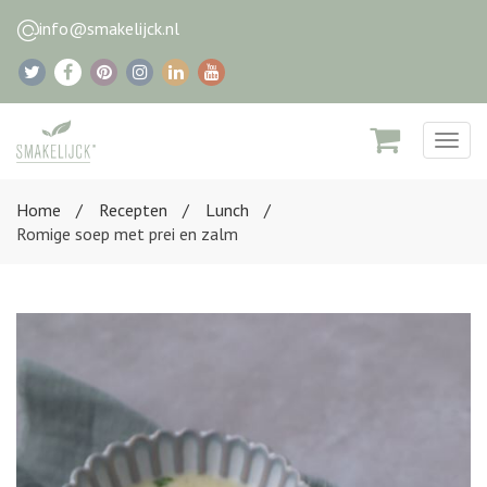
info@smakelijck.nl
Togg
navig
Home
Recepten
Lunch
Romige soep met prei en zalm