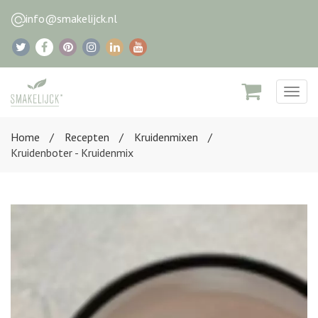
info@smakelijck.nl
Togg
navig
Home
Recepten
Kruidenmixen
Kruidenboter - Kruidenmix