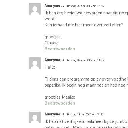
Anonymous
dinsdag 02 apr 2013 om 14:45
Ik ben erg benieuwd geworden naar dit rec
wordt.
Kan iemand me hier meer over vertellen?
groetjes,
Claudia
Beantwoorden
Anonymous
dinsdag 02 apr 2013 om 11:55
Hallo,
Tijdens een programma op tv over voeding b
paparika. Ik begin nog maar net en heb nog n
groetjes Maaike
Beantwoorden
Anonymous
dinsdag 18 dec 2012 om 21:42
Ik heb net zelfrijzend bakmeel bij de jumb
natuurwinkel ( Merk luna e terra) bevat mo