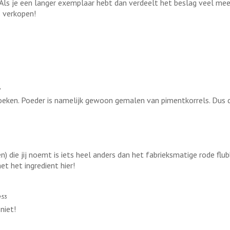
. Als je een langer exemplaar hebt dan verdeelt het beslag veel mee
s verkopen!
6
oeken. Poeder is namelijk gewoon gemalen van pimentkorrels. Dus d
n) die jij noemt is iets heel anders dan het fabrieksmatige rode flu
t het ingredient hier!
:53
niet!