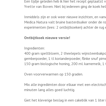
Een tijdje geleden heb ik hier het recept geplaatst
Yvette van Boven. Niet bij iedereen ging de koek hel
Inmiddels zijn er ook weer nieuwe inzichten, en v
Medica Natura valt bruine basterdsuiker onder de r
experimenten (lees: 2 ontbijtkoeken) achter de rug
Ontbijtkoek nieuwe versie!
Ingredienten:
400 gram speltbloem, 2 theelepels wijnsteenbakpoed
gemberpoeder, 1 tl korianderpoeder, flinke snuf pi
150 gram biologische honing, 200 ml. karnemelk, 1 
Oven voorverwarmen op 150 graden.
Mix alle ingrediënten door elkaar met een electrisc
minuten lang alles goed luchtig.
Giet het kleverige beslag in een cakeblik van 1 liter