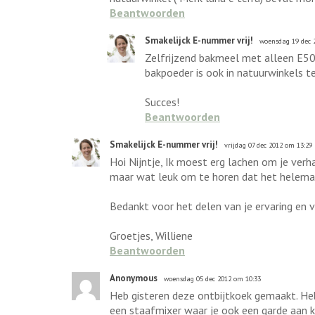
Beantwoorden
Smakelijck E-nummer vrij!
woensdag 19 dec 
Zelfrijzend bakmeel met alleen E5
bakpoeder is ook in natuurwinkels t
Succes!
Beantwoorden
Smakelijck E-nummer vrij!
vrijdag 07 dec 2012 om 13:29
Hoi Nijntje, Ik moest erg lachen om je verha
maar wat leuk om te horen dat het helemaal
Bedankt voor het delen van je ervaring en v
Groetjes, Williene
Beantwoorden
Anonymous
woensdag 05 dec 2012 om 10:33
Heb gisteren deze ontbijtkoek gemaakt. Heb
een staafmixer waar je ook een garde aan k