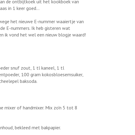
 van de ontbijtkoek uit het kookboek van
aas in 1 keer goed...
anwege het nieuwe E-nummer waaiertje van
ode E-nummers. Ik heb gisteren wat
 en ik vond het wel een nieuw blogje waard!
er snuf zout, 1 tl kaneel, 1 tl
mentpoeder, 100 gram kokosbloesemsuiker,
theelepel baksoda.
he mixer of handmixer. Mix zo'n 5 tot 8
 inhoud, bekleed met bakpapier.