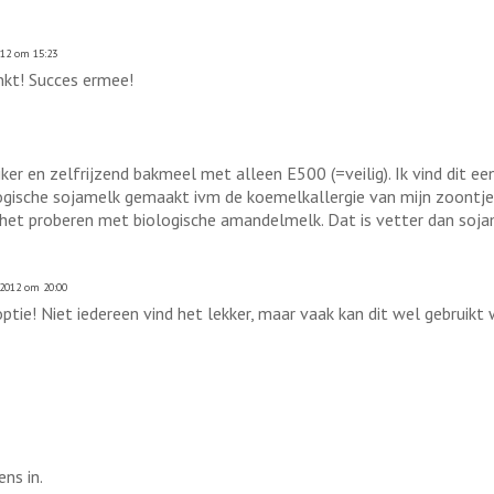
012 om 15:23
nkt! Succes ermee!
r en zelfrijzend bakmeel met alleen E500 (=veilig). Ik vind dit een 
ogische sojamelk gemaakt ivm de koemelkallergie van mijn zoontje
k het proberen met biologische amandelmelk. Dat is vetter dan soja
 2012 om 20:00
tie! Niet iedereen vind het lekker, maar vaak kan dit wel gebruikt
ns in.