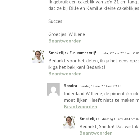
Ik gebruik een cakeblik van zo'n 21 cm lang
dat ze bij Dille en Kamille kleine cakeblikje
Succes!
Groetjes, Williene
Beantwoorden
Smakelijck E-nummer vrij!
dinsdag 02 apr 2013 om 21:0
Bedankt voor het delen, ik ga het eens opz
ik ga het bekijken! Bedankt!
Beantwoorden
Sandra
dinsdag 18 nov 2014 om 09:39
Inderdaad Williene, de piment (kruide
moet lijken. Heeft niets te maken me
Beantwoorden
Smakelijck
dinsdag 18 nov 2014 om 09
Bedankt, Sandra! Dat wist ik 
Beantwoorden