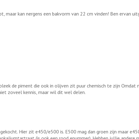
ept, maar kan nergens een bakvorm van 22 cm vinden! Ben ervan ui
leek de piment die ook in olijven zit puur chemisch te zijn Omdat 
iet zoveel kennis, maar wil dit wel delen.
o gekocht. Hier zit e450/e500 is. E500 mag dan groen zijn maar e45
nokaliumtartraat (is ook een rood enummer). Hebben jullie andere 