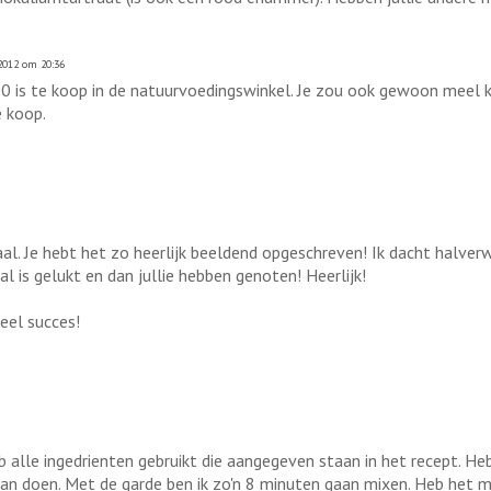
2012 om 20:36
00 is te koop in de natuurvoedingswinkel. Je zou ook gewoon mee
e koop.
al. Je hebt het zo heerlijk beeldend opgeschreven! Ik dacht halverwe
 is gelukt en dan jullie hebben genoten! Heerlijk!
eel succes!
 alle ingedrienten gebruikt die aangegeven staan in het recept. H
an doen. Met de garde ben ik zo'n 8 minuten gaan mixen. Heb het m