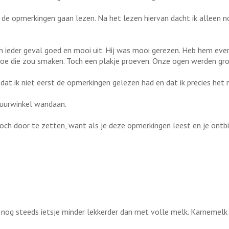
 de opmerkingen gaan lezen. Na het lezen hiervan dacht ik alleen n
r in ieder geval goed en mooi uit. Hij was mooi gerezen. Heb hem e
 hoe die zou smaken. Toch een plakje proeven. Onze ogen werden gr
 dat ik niet eerst de opmerkingen gelezen had en dat ik precies het
tuurwinkel wandaan.
ch door te zetten, want als je deze opmerkingen leest en je ontbij
nog steeds ietsje minder lekkerder dan met volle melk. Karnemelk 