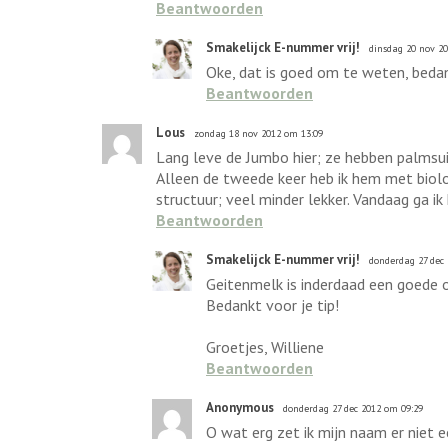
Beantwoorden
Smakelijck E-nummer vrij!
dinsdag 20 nov 2
Oke, dat is goed om te weten, beda
Beantwoorden
Lous
zondag 18 nov 2012 om 13:09
Lang leve de Jumbo hier; ze hebben palmsuike
Alleen de tweede keer heb ik hem met biol
structuur; veel minder lekker. Vandaag ga i
Beantwoorden
Smakelijck E-nummer vrij!
donderdag 27 dec
Geitenmelk is inderdaad een goede op
Bedankt voor je tip!
Groetjes, Williene
Beantwoorden
Anonymous
donderdag 27 dec 2012 om 09:29
O wat erg zet ik mijn naam er niet ee