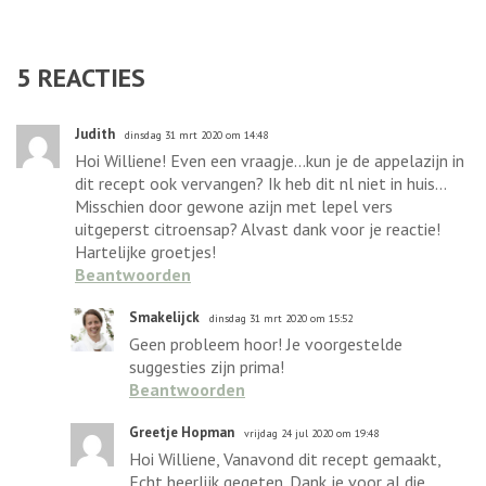
5
REACTIES
Judith
dinsdag 31 mrt 2020 om 14:48
Hoi Williene! Even een vraagje...kun je de appelazijn in
dit recept ook vervangen? Ik heb dit nl niet in huis...
Misschien door gewone azijn met lepel vers
uitgeperst citroensap? Alvast dank voor je reactie!
Hartelijke groetjes!
Beantwoorden
Smakelijck
dinsdag 31 mrt 2020 om 15:52
Geen probleem hoor! Je voorgestelde
suggesties zijn prima!
Beantwoorden
Greetje Hopman
vrijdag 24 jul 2020 om 19:48
Hoi Williene, Vanavond dit recept gemaakt,
Echt heerlijk gegeten. Dank je voor al die