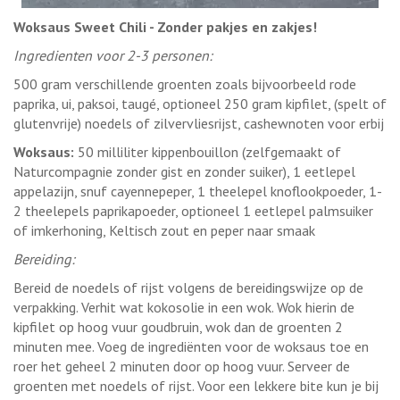
Woksaus Sweet Chili - Zonder pakjes en zakjes!
Ingredienten voor 2-3 personen:
500 gram verschillende groenten zoals bijvoorbeeld rode
paprika, ui, paksoi, taugé, optioneel 250 gram kipfilet, (spelt of
glutenvrije) noedels of zilvervliesrijst, cashewnoten voor erbij
Woksaus:
50 milliliter kippenbouillon (zelfgemaakt of
Naturcompagnie zonder gist en zonder suiker), 1 eetlepel
appelazijn, snuf cayennepeper, 1 theelepel knoflookpoeder, 1-
2 theelepels paprikapoeder, optioneel 1 eetlepel palmsuiker
of imkerhoning, Keltisch zout en peper naar smaak
Bereiding:
Bereid de noedels of rijst volgens de bereidingswijze op de
verpakking. Verhit wat kokosolie in een wok. Wok hierin de
kipfilet op hoog vuur goudbruin, wok dan de groenten 2
minuten mee. Voeg de ingrediënten voor de woksaus toe en
roer het geheel 2 minuten door op hoog vuur. Serveer de
groenten met noedels of rijst. Voor een lekkere bite kun je bij