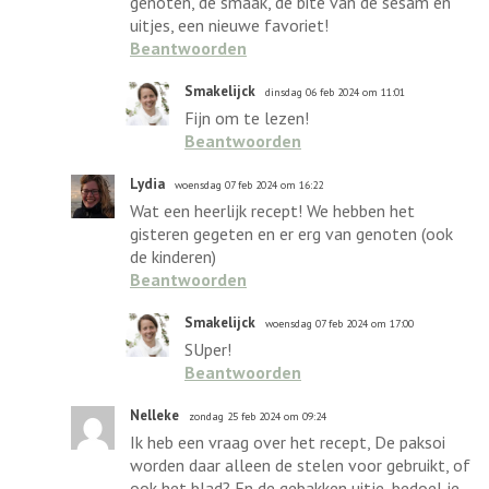
genoten, de smaak, de bite van de sesam en
uitjes, een nieuwe favoriet!
Beantwoorden
Smakelijck
dinsdag 06 feb 2024 om 11:01
Fijn om te lezen!
Beantwoorden
Lydia
woensdag 07 feb 2024 om 16:22
Wat een heerlijk recept! We hebben het
gisteren gegeten en er erg van genoten (ook
de kinderen)
Beantwoorden
Smakelijck
woensdag 07 feb 2024 om 17:00
SUper!
Beantwoorden
Nelleke
zondag 25 feb 2024 om 09:24
Ik heb een vraag over het recept, De paksoi
worden daar alleen de stelen voor gebruikt, of
ook het blad? En de gebakken uitje, bedoel je