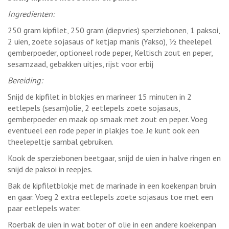
Ingredienten:
250 gram kipfilet, 250 gram (diepvries) sperziebonen, 1 paksoi,
2 uien, zoete sojasaus of ketjap manis (Yakso), ½ theelepel
gemberpoeder, optioneel rode peper, Keltisch zout en peper,
sesamzaad, gebakken uitjes, rijst voor erbij
Bereiding:
Snijd de kipfilet in blokjes en marineer 15 minuten in 2
eetlepels (sesam)olie, 2 eetlepels zoete sojasaus,
gemberpoeder en maak op smaak met zout en peper. Voeg
eventueel een rode peper in plakjes toe. Je kunt ook een
theelepeltje sambal gebruiken.
Kook de sperziebonen beetgaar, snijd de uien in halve ringen en
snijd de paksoi in reepjes.
Bak de kipfiletblokje met de marinade in een koekenpan bruin
en gaar. Voeg 2 extra eetlepels zoete sojasaus toe met een
paar eetlepels water.
Roerbak de uien in wat boter of olie in een andere koekenpan