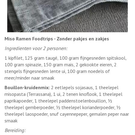
Miso Ramen Foodtrips - Zonder pakjes en zakjes
Ingredienten voor 2 personen:
1 kipfilet, 125 gram taugé, 100 gram fijngesneden spitskool,
100 gram spinazie, 150 gram mais, 2 gekookte eieren, 2
stengels fijngesneden lente ui, 100 gram noedels of
meer/minder naar smaak
Bouillon-kruidenmix:
2 eetlepels sojasaus, 1 theelepel
misopasta (Terrassana), 1 ui, 2 tenen knoflook, 1 theelepel
paprikapoeder, 1 theelepel paddenstoelenbouillon, ½
theelepel gemberpoeder, ½ theelepel korianderpoeder, ½
theelepel laospoeder, snuf cayennepeper, gemalen peper naar
smaak
Bereiding: