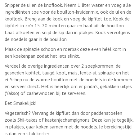
Snipper de ui en de knoflook. Neem 1 liter water en voeg alle
ingrediënten toe voor de bouillon-kruidenmix, ook de ui en de
knoflook. Breng aan de kook en voeg de kipfilet toe. Kook de
kipfilet in zo’n 15-20 minuten gaar en haal uit de bouillon.
Laat afkoelen en snijd de kip dan in plakjes. Kook vervolgens
de noedels gaar in de bouillon.
Maak de spinazie schoon en roerbak deze even héél kort in
een koekenpan zodat het iets slinkt.
Verdeel de overige ingrediënten over 2 soepkommen: de
gesneden kipfilet, taugé, kool, mais, lente-ui, spinazie en het
ei. Schep nu de warme bouillon met de noedels in de kommen
en serveer direct. Het is heerlijk om er pinda’s, gebakken uitjes
(Yakso) of cashewnoten bij te serveren.
Eet Smakelijck!
Vegetarisch? Vervang de kipfilet dan door paddenstoelen
zoals Shii-takes of kastanjechampignons. Deze kun je tegelijk,
in plakjes, gaar koken samen met de noedels. Je bereidingstijd
is dan een stuk korter.