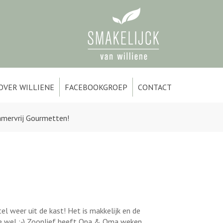
OVER WILLIENE
FACEBOOKGROEP
CONTACT
mervrij Gourmetten!
l weer uit de kast! Het is makkelijk en de
te wel :-) Zoonlief heeft Opa & Oma weken