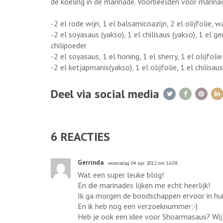
de koeling in de marinade. Voorbeelden voor marina
-2 el rode wijn, 1 el balsamicoazijn, 2 el olijfolie, 
-2 el soyasaus (yakso), 1 el chilisaus (yakso), 1 el 
chilipoeder
-2 el soyasaus, 1 el honing, 1 el sherry, 1 el olijfolie
-2 el ketjapmanis(yakso), 1 el olijfolie, 1 el chilisa
Deel via social media
6
REACTIES
Gerrinda
woensdag 04 apr 2012 om 16:08
Wat een super leuke blog!
En die marinades lijken me echt heerlijk!
Ik ga morgen de boodschappen ervoor in huis
En ik heb nog een verzoeknummer:-)
Heb je ook een idee voor Shoarmasaus? Wij