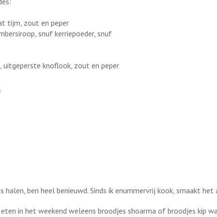
des:
wat tijm, zout en peper
gembersiroop, snuf kerriepoeder, snuf
us, uitgeperste knoflook, zout en peper
 halen, ben heel benieuwd. Sinds ik enummervrij kook, smaakt het a
 eten in het weekend weleens broodjes shoarma of broodjes kip wa