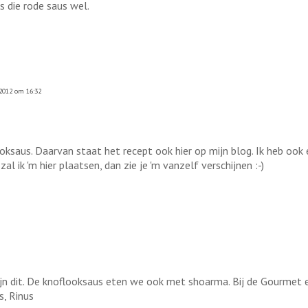
s die rode saus wel.
2012 om 16:32
ooksaus. Daarvan staat het recept ook hier op mijn blog. Ik heb ook 
 ik 'm hier plaatsen, dan zie je 'm vanzelf verschijnen :-)
 zijn dit. De knoflooksaus eten we ook met shoarma. Bij de Gourmet
s, Rinus