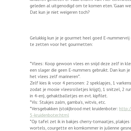
geleden al uitgenodigd om te komen eten. 'Gaan we
Dat kun je niet weigeren toch?
Gelukkig kun je je gourmet heel goed E-nummervrij
te zetten voor het gourmetten:
*Vlees: Koop gewoon vlees en snijd deze zelf in klei
een slager die geen E-nummers gebruikt. Dan kun je 
het vlees zelf marineren*.
Zelf kies ik voor 4 personen: 2 speklapjes, 1 varkens
zodat je mooie vleesrolletjes krijgt), 1 snitzel, 2 r
in 4-en), gehaktballetjes en evt. kipfilet.
*Vis: Stukjes zalm, gamba's, witvis, etc.
*Versgebakken (stok)brood met kruidenboter:
http:
5-kruidenboter.html
*Op tafel zet ik in bakjes cherry-tomaatjes, plakj
wortels, courgette en komkommer in julienne gesn