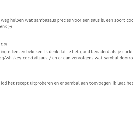
 weg helpen wat sambasaus precies voor een saus is, een soort cock
enk ;-)
 21:36
ingrediënten bekeken. Ik denk dat je het goed benaderd als je cock
og/whiskey-cocktailsaus-/ en er dan vervolgens wat sambal doorroe
 idd het recept uitproberen en er sambal aan toevoegen. Ik laat he