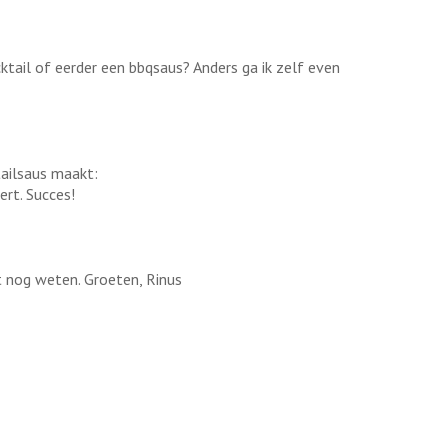
tail of eerder een bbqsaus? Anders ga ik zelf even
tailsaus maakt:
rt. Succes!
t nog weten. Groeten, Rinus