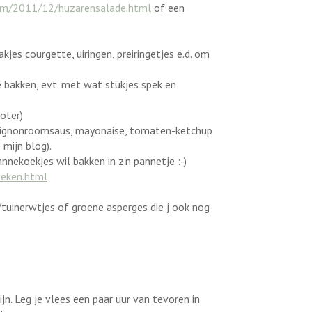
com/2011/12/huzarensalade.html
of een
kjes courgette, uiringen, preiringetjes e.d. om
e bakken, evt. met wat stukjes spek en
oter)
mpignonroomsaus, mayonaise, tomaten-ketchup
 mijn blog).
ekoekjes wil bakken in z'n pannetje :-)
oeken.html
tuinerwtjes of groene asperges die j ook nog
jn. Leg je vlees een paar uur van tevoren in