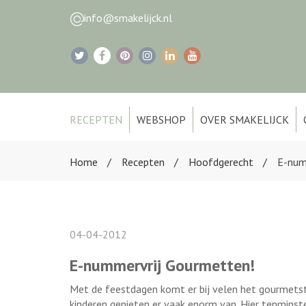
info@smakelijck.nl
RECEPTEN
WEBSHOP
OVER SMAKELIJCK
Home
Recepten
Hoofdgerecht
E-num
04-04-2012
E-nummervrij Gourmetten!
Met de feestdagen komt er bij velen het gourmetste
kinderen genieten er vaak enorm van. Hier tenmins