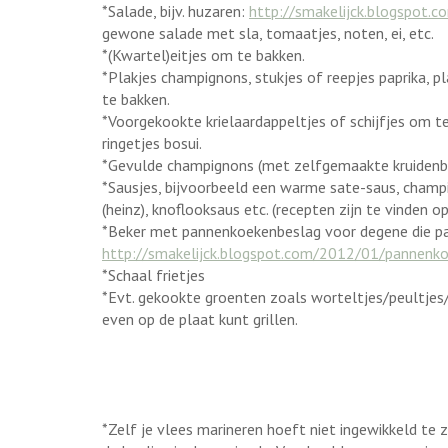
*Salade, bijv. huzaren:
http://smakelijck.blogspot.
gewone salade met sla, tomaatjes, noten, ei, etc.
*(Kwartel)eitjes om te bakken.
*Plakjes champignons, stukjes of reepjes paprika, pla
te bakken.
*Voorgekookte krielaardappeltjes of schijfjes om t
ringetjes bosui.
*Gevulde champignons (met zelfgemaakte kruidenb
*Sausjes, bijvoorbeeld een warme sate-saus, cha
(heinz), knoflooksaus etc. (recepten zijn te vinden op
*Beker met pannenkoekenbeslag voor degene die pann
http://smakelijck.blogspot.com/2012/01/pannenk
*Schaal frietjes
*Evt. gekookte groenten zoals worteltjes/peultjes/
even op de plaat kunt grillen.
*Zelf je vlees marineren hoeft niet ingewikkeld te zi