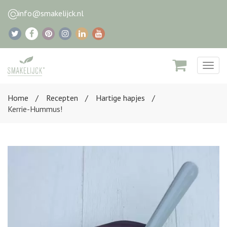
info@smakelijck.nl
Togg
navig
Home
Recepten
Hartige hapjes
Kerrie-Hummus!