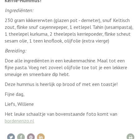
Kerrie-Hummus!
Ingrediënten:
230 gram kikkererwten (glazen pot - demeter), snuf Keltisch
zout, flinke snuf cayennepeper, 1 eetlepel Tahin (sesampasta),
1 theelepel kurkuma, 2 theelepels kerriepoeder, flinke scheut
sesam olie, 1 teen knoflook, olijfolie (extra vierge)
Bereiding:
Doe alle ingrediënten in een keukenmachine. Maal tot een
fijne pasta. Voeg net zoveel olijfolie toe tot je een lekkere
smeuige en smeerbare dip hebt.
Deze hummus is heerlijk op brood of met een toastje!
Fijne dag,
Liefs, Williene
Het leuke schaaltje van bovenstaande foto komt van
bordenenzo.nl