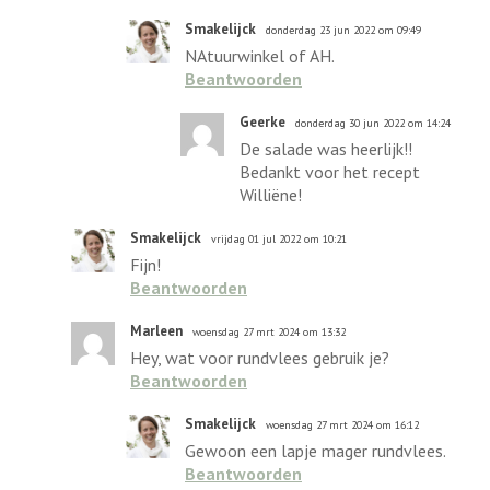
Smakelijck
donderdag 23 jun 2022 om 09:49
NAtuurwinkel of AH.
Beantwoorden
Geerke
donderdag 30 jun 2022 om 14:24
De salade was heerlijk!!
Bedankt voor het recept
Williëne!
Smakelijck
vrijdag 01 jul 2022 om 10:21
Fijn!
Beantwoorden
Marleen
woensdag 27 mrt 2024 om 13:32
Hey, wat voor rundvlees gebruik je?
Beantwoorden
Smakelijck
woensdag 27 mrt 2024 om 16:12
Gewoon een lapje mager rundvlees.
Beantwoorden