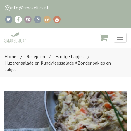
info@smakelijck.nl
Togg
navig
Home
Recepten
Hartige hapjes
Huzarensalade en Rundvleessalade #Zonder pakjes en
zakjes