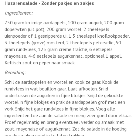
Huzarensalade - Zonder pakjes en zakjes
Ingredienten:
750 gram kruimige aardappels, 100 gram augurk, 200 gram
doperwten (uit pot), 200 gram wortel, 2 theelepels
uienpoeder of 1 gesnipperde ui, 1,5 theelepel knoflookpoeder,
3 theelepels (grove) mosterd, 2 theelepels peterselie, 50
gram rundvlees, 125 gram crème fraîche, 6 eetlepels
mayonaise, 4-6 eetlepels augurkennat, optioneel 1 appel,
Keltisch zout en peper naar smaak
Bereiding:
Schil de aardappelen en wortel en kook ze gaar. Kook de
rundvlees in wat bouillon gaar. Laat afkoelen. Snijd
ondertussen de augurken in fijne blokjes. Snijd de gekookte
wortel in fijne blokjes en prak de aardappelen grof met een
vork. Snijd het gare rundvlees in fijne blokjes. Voeg alle
ingrediënten toe aan de salade en meng zeer goed door elkaar.
Proef regelmatig en breng eventueel verder op smaak met
zout, mayonaise of augurkennat. Zet de salade in de koeling
om de smaken goed in te laten trekken.