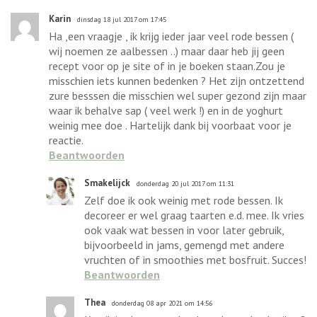
Karin
dinsdag 18 jul 2017 om 17:45
Ha ,een vraagje , ik krijg ieder jaar veel rode bessen (
wij noemen ze aalbessen ..) maar daar heb jij geen
recept voor op je site of in je boeken staan.Zou je
misschien iets kunnen bedenken ? Het zijn ontzettend
zure besssen die misschien wel super gezond zijn maar
waar ik behalve sap ( veel werk !) en in de yoghurt
weinig mee doe . Hartelijk dank bij voorbaat voor je
reactie.
Beantwoorden
Smakelijck
donderdag 20 jul 2017 om 11:31
Zelf doe ik ook weinig met rode bessen. Ik
decoreer er wel graag taarten e.d. mee. Ik vries
ook vaak wat bessen in voor later gebruik,
bijvoorbeeld in jams, gemengd met andere
vruchten of in smoothies met bosfruit. Succes!
Beantwoorden
Thea
donderdag 08 apr 2021 om 14:56