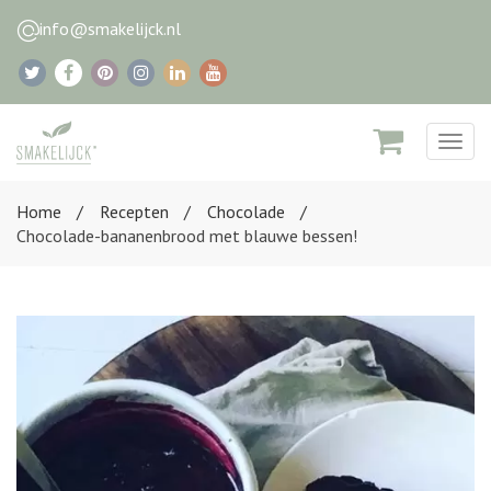
info@smakelijck.nl
Togg
navig
Home
Recepten
Chocolade
Chocolade-bananenbrood met blauwe bessen!