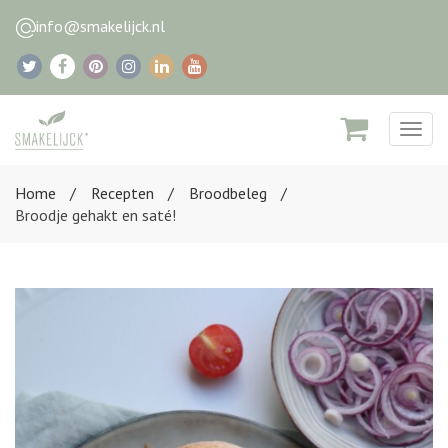
info@smakelijck.nl
Togg
navig
Home
Recepten
Broodbeleg
Broodje gehakt en saté!