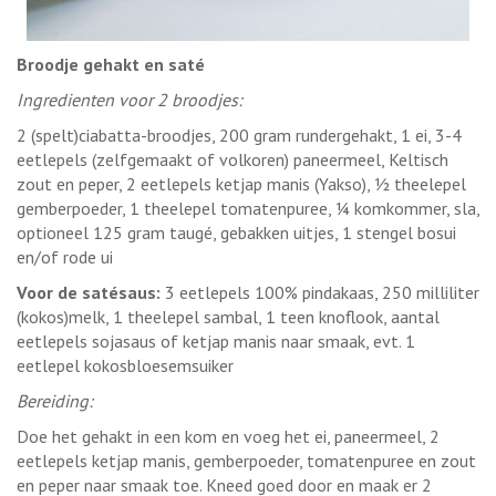
Broodje gehakt en saté
Ingredienten voor 2 broodjes:
2 (spelt)ciabatta-broodjes, 200 gram rundergehakt, 1 ei, 3-4
eetlepels (zelfgemaakt of volkoren) paneermeel, Keltisch
zout en peper, 2 eetlepels ketjap manis (Yakso), ½ theelepel
gemberpoeder, 1 theelepel tomatenpuree, ¼ komkommer, sla,
optioneel 125 gram taugé, gebakken uitjes, 1 stengel bosui
en/of rode ui
Voor de satésaus:
3 eetlepels 100% pindakaas, 250 milliliter
(kokos)melk, 1 theelepel sambal, 1 teen knoflook, aantal
eetlepels sojasaus of ketjap manis naar smaak, evt. 1
eetlepel kokosbloesemsuiker
Bereiding:
Doe het gehakt in een kom en voeg het ei, paneermeel, 2
eetlepels ketjap manis, gemberpoeder, tomatenpuree en zout
en peper naar smaak toe. Kneed goed door en maak er 2