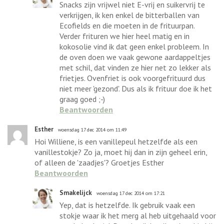
Snacks zijn vrijwel niet E-vrij en suikervrij te
verkrijgen, ik ken enkel de bitterballen van
Ecofields en die moeten in de frituurpan.
Verder frituren we hier heel matig en in
kokosolie vind ik dat geen enkel probleem. In
de oven doen we vaak gewone aardappeltjes
met schil, dat vinden ze hier net zo lekker als
frietjes. Ovenfriet is ook voorgefrituurd dus
niet meer 'gezond'. Dus als ik frituur doe ik het
graag goed ;-)
Beantwoorden
Esther
woensdag 17 dec 2014 om 11:49
Hoi Williene, is een vanillepeul hetzelfde als een
vanillestokje? Zo ja, moet hij dan in zijn geheel erin,
of alleen de 'zaadjes'? Groetjes Esther
Beantwoorden
Smakelijck
woensdag 17 dec 2014 om 17:21
Yep, dat is hetzelfde. Ik gebruik vaak een
stokje waar ik het merg al heb uitgehaald voor