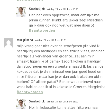
Smakelijck
vrijdag 28 nov 2014 om 13:20
Heb het even opgezocht, maar dat lijkt me
prima kunnen. Klinkt erg lekker zeg! Misschien
ga ik daar ook nog wel wat mee doen ;-)
Beantwoorden
margrietha
vrijdag 28 nov 2014 om 13:33
mijn vraag gaat niet over de stoofperen (die vind ik
heerlijk bij een aardappel en een stukje vlees, vind het
heerlijk als vervanger van groente...zal aan mijn
smaakt liggen ;-) of gemak 1soort koken is handiger
dan stoofperen en een groente ernaast) Ik las van de
kokosolie dat je die minimaal een jaar goed houd om
in te frituren, maar kan je er dan ook kroketten oid in
bakken? Of alleen patat? Ben er wel benieuwd naar
want bakken doe ik al in kokosolie Groeten Margrietha
Beantwoorden
Smakelijck
vrijdag 28 nov 2014 om 16:12
Hoi, In kokosolie kun je alles frituren, maar