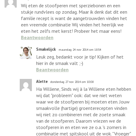
Wij eten de stoofperen met sperziebonen en een
stukje rundvlees op zondag. Maar ik denk dat dit een
familie recept is want de aangetrouwden vinden het
een vreemde combinatie Wij vinden het heerlijk we
eten het zelfs met kerst! Probeer het maar eens!
Beantwoorden
Smakelijck
maandag 24 nov 2014 om 18:54
Leuk zeg, bedankt voor je tip! Kijken of het
hier in de smaak valt ;-)
Beantwoorden
Alette
donderdag 27 nov 2014 om 10:08
Ha Williene, Sinds wij à la Williene eten hebben
wij dat "probleem" ook: dat we niet weten
waar we de stoofperen bij moeten eten. Jouw
smaakvolle (hartige) groenterecepten vinden
wij niet zo combineren met de zoete smaak
van de stoofperen. Daarom vriezen we de
stoofperen in en eten we ze o.a. 's zomers in
combinatie met spitskool uit de wok. "Vroeger"