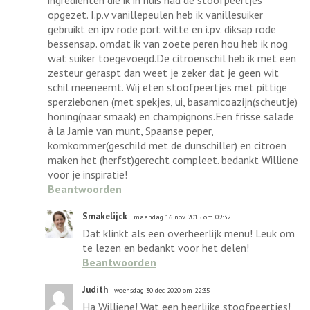
ingrediënten die ik in huis had de stoofpeertjes
opgezet. I.p.v vanillepeulen heb ik vanillesuiker
gebruikt en ipv rode port witte en i.pv. diksap rode
bessensap. omdat ik van zoete peren hou heb ik nog
wat suiker toegevoegd.De citroenschil heb ik met een
zesteur geraspt dan weet je zeker dat je geen wit
schil meeneemt. Wij eten stoofpeertjes met pittige
sperziebonen (met spekjes, ui, basamicoazijn(scheutje)
honing(naar smaak) en champignons.Een frisse salade
à la Jamie van munt, Spaanse peper,
komkommer(geschild met de dunschiller) en citroen
maken het (herfst)gerecht compleet. bedankt Williene
voor je inspiratie!
Beantwoorden
Smakelijck
maandag 16 nov 2015 om 09:32
Dat klinkt als een overheerlijk menu! Leuk om
te lezen en bedankt voor het delen!
Beantwoorden
Judith
woensdag 30 dec 2020 om 22:35
Ha Williene! Wat een heerlijke stoofpeertjes!