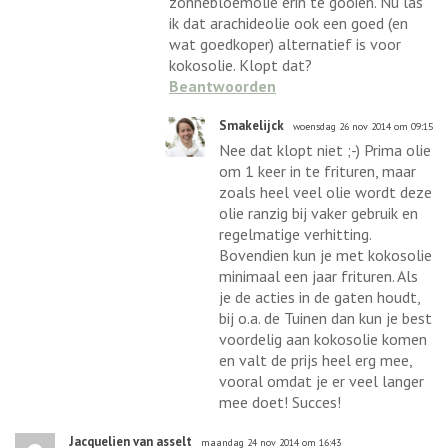
zonnebloemolie erin te gooien. Nu las
ik dat arachideolie ook een goed (en
wat goedkoper) alternatief is voor
kokosolie. Klopt dat?
Beantwoorden
Smakelijck
woensdag 26 nov 2014 om 09:15
Nee dat klopt niet ;-) Prima olie
om 1 keer in te frituren, maar
zoals heel veel olie wordt deze
olie ranzig bij vaker gebruik en
regelmatige verhitting.
Bovendien kun je met kokosolie
minimaal een jaar frituren. Als
je de acties in de gaten houdt,
bij o.a. de Tuinen dan kun je best
voordelig aan kokosolie komen
en valt de prijs heel erg mee,
vooral omdat je er veel langer
mee doet! Succes!
Jacquelien van asselt
maandag 24 nov 2014 om 16:43