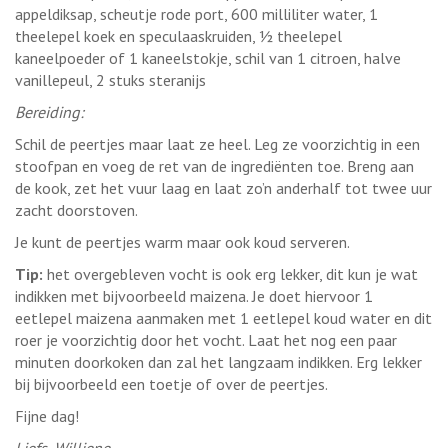
appeldiksap, scheutje rode port, 600 milliliter water, 1
theelepel koek en speculaaskruiden, ½ theelepel
kaneelpoeder of 1 kaneelstokje, schil van 1 citroen, halve
vanillepeul, 2 stuks steranijs
Bereiding:
Schil de peertjes maar laat ze heel. Leg ze voorzichtig in een
stoofpan en voeg de ret van de ingrediënten toe. Breng aan
de kook, zet het vuur laag en laat zo’n anderhalf tot twee uur
zacht doorstoven.
Je kunt de peertjes warm maar ook koud serveren.
Tip:
het overgebleven vocht is ook erg lekker, dit kun je wat
indikken met bijvoorbeeld maizena. Je doet hiervoor 1
eetlepel maizena aanmaken met 1 eetlepel koud water en dit
roer je voorzichtig door het vocht. Laat het nog een paar
minuten doorkoken dan zal het langzaam indikken. Erg lekker
bij bijvoorbeeld een toetje of over de peertjes.
Fijne dag!