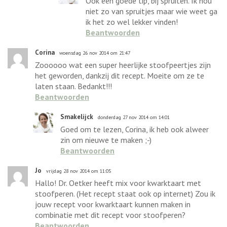
Ook een goede tip, bij spruiten. Ik hou
niet zo van spruitjes maar wie weet ga
ik het zo wel lekker vinden!
Beantwoorden
Corina
woensdag 26 nov 2014 om 21:47
Zoooooo wat een super heerlijke stoofpeertjes zijn
het geworden, dankzij dit recept. Moeite om ze te
laten staan. Bedankt!!!
Beantwoorden
Smakelijck
donderdag 27 nov 2014 om 14:01
Goed om te lezen, Corina, ik heb ook alweer
zin om nieuwe te maken ;-)
Beantwoorden
Jo
vrijdag 28 nov 2014 om 11:05
Hallo! Dr. Oetker heeft mix voor kwarktaart met
stoofperen. (Het recept staat ook op internet) Zou ik
jouw recept voor kwarktaart kunnen maken in
combinatie met dit recept voor stoofperen?
Beantwoorden