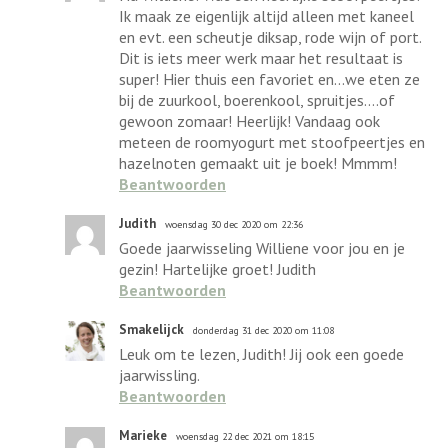
Ik maak ze eigenlijk altijd alleen met kaneel
en evt. een scheutje diksap, rode wijn of port.
Dit is iets meer werk maar het resultaat is
super! Hier thuis een favoriet en...we eten ze
bij de zuurkool, boerenkool, spruitjes....of
gewoon zomaar! Heerlijk! Vandaag ook
meteen de roomyogurt met stoofpeertjes en
hazelnoten gemaakt uit je boek! Mmmm!
Beantwoorden
Judith
woensdag 30 dec 2020 om 22:36
Goede jaarwisseling Williene voor jou en je
gezin! Hartelijke groet! Judith
Beantwoorden
Smakelijck
donderdag 31 dec 2020 om 11:08
Leuk om te lezen, Judith! Jij ook een goede
jaarwissling.
Beantwoorden
Marieke
woensdag 22 dec 2021 om 18:15