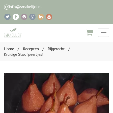
info@smakelijck.nl
Togg
navig
Home
Recepten
Bijgerecht
Kruidige Stoofpeertjes!