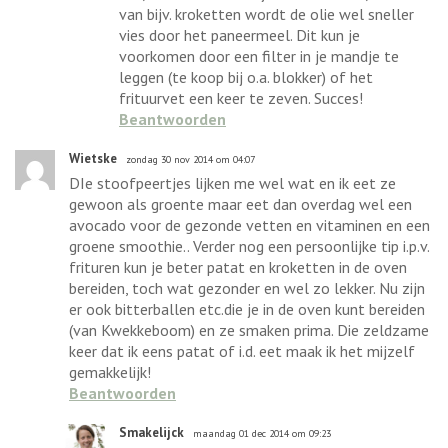
van bijv. kroketten wordt de olie wel sneller
vies door het paneermeel. Dit kun je
voorkomen door een filter in je mandje te
leggen (te koop bij o.a. blokker) of het
frituurvet een keer te zeven. Succes!
Beantwoorden
Wietske
zondag 30 nov 2014 om 04:07
DIe stoofpeertjes lijken me wel wat en ik eet ze
gewoon als groente maar eet dan overdag wel een
avocado voor de gezonde vetten en vitaminen en een
groene smoothie.. Verder nog een persoonlijke tip i.p.v.
frituren kun je beter patat en kroketten in de oven
bereiden, toch wat gezonder en wel zo lekker. Nu zijn
er ook bitterballen etc.die je in de oven kunt bereiden
(van Kwekkeboom) en ze smaken prima. Die zeldzame
keer dat ik eens patat of i.d. eet maak ik het mijzelf
gemakkelijk!
Beantwoorden
Smakelijck
maandag 01 dec 2014 om 09:23