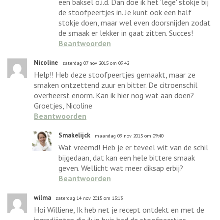
een baksel o.i.d. Dan doe ik het 'lege' stokje bij
de stoofpeertjes in. Je kunt ook een half
stokje doen, maar wel even doorsnijden zodat
de smaak er lekker in gaat zitten. Succes!
Beantwoorden
Nicoline
zaterdag 07 nov 2015 om 09:42
Help!! Heb deze stoofpeertjes gemaakt, maar ze
smaken ontzettend zuur en bitter. De citroenschil
overheerst enorm. Kan ik hier nog wat aan doen?
Groetjes, Nicoline
Beantwoorden
Smakelijck
maandag 09 nov 2015 om 09:40
Wat vreemd! Heb je er teveel wit van de schil
bijgedaan, dat kan een hele bittere smaak
geven. Wellicht wat meer diksap erbij?
Beantwoorden
wilma
zaterdag 14 nov 2015 om 15:13
Hoi Williene, Ik heb net je recept ontdekt en met de