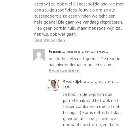
aten wij ze ook wel bij gestoofde andijvie met
een stukje stoofvlees. Jouw tip om ze als
tussendoortje te eten vinden we echt een
hele goede! Die gaan we vandaag uitproberen.
Heb geen port in huis, maar met rode wijn zal
het w.s. ook wel gaan.
Beantwoorden
Je naam...
donderdag 27 nov 2014 om 10:10
oei, ik doe iets niet goed.... De reactie
had hier onderaan moeten staan....
Beantwoorden
Smakelijck
donderdag 27 nov 2014 om
13:59
Ja hoor, rode wijn kan ook
prima! En ik vind het ook niet
lekker combineren met al dat
hartigs ;-) Soms eet ik het dan
gewoon als 'toetje' wat we
normaal nooit eten, en dat is