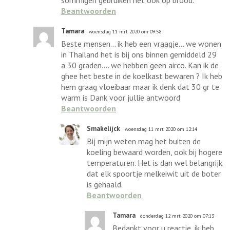
sommigen gebruiken het ook op brood.
Beantwoorden
Tamara
woensdag 11 mrt 2020 om 09:58
Beste mensen... ik heb een vraagje... we wonen
in Thailand het is bij ons binnen gemiddeld 29
a 30 graden.... we hebben geen airco. Kan ik de
ghee het beste in de koelkast bewaren ? Ik heb
hem graag vloeibaar maar ik denk dat 30 gr te
warm is Dank voor jullie antwoord
Beantwoorden
Smakelijck
woensdag 11 mrt 2020 om 12:14
Bij mijn weten mag het buiten de
koeling bewaard worden, ook bij hogere
temperaturen. Het is dan wel belangrijk
dat elk spoortje melkeiwit uit de boter
is gehaald.
Beantwoorden
Tamara
donderdag 12 mrt 2020 om 07:13
Bedankt voor u reactie, ik heb