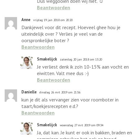
Dus weggooien doen wij niet. ☺️
Beantwoorden
Anne
vrijdag 19 jan 2018 om 20:20
Dankjewel voor dit recept. Hoeveel ghee hou je
uiteindelijk over ? Verlies je veel van de
oorspronkelijke boter ?
Beantwoorden
Smakelijck
zaterdag 20 jan 2018 om 13:20
Je verliest denk ik zo'n 10-15% aan vocht en
eiwitten. Valt mee dus :-)
Beantwoorden
Danielle
dinsdag 26 mrt 2019 om 21:56
kun je dit als vervanger zien voor roomboter in
taart/koekjesrecepten e.d.?
Beantwoorden
Smakelijck
woensdag 27 mrt 2019 om 09:34
Ja, dat kan. Je kunt er ook in bakken, braden en