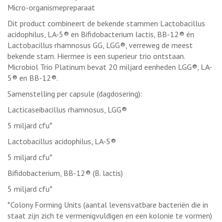
Micro-organismepreparaat
Dit product combineert de bekende stammen Lactobacillus
acidophilus, LA-5® en Bifidobacterium lactis, BB-12® én
Lactobacillus rhamnosus GG, LGG®, verreweg de meest
bekende stam. Hiermee is een superieur trio ontstaan.
Microbiol Trio Platinum bevat 20 miljard eenheden LGG®, LA-
5® en BB-12®.
Samenstelling per capsule (dagdosering):
Lacticaseibacillus rhamnosus, LGG®
5 miljard cfu*
Lactobacillus acidophilus, LA-5®
5 miljard cfu*
Bifidobacterium, BB-12® (B. lactis)
5 miljard cfu*
*Colony Forming Units (aantal levensvatbare bacteriën die in
staat zijn zich te vermenigvuldigen en een kolonie te vormen)