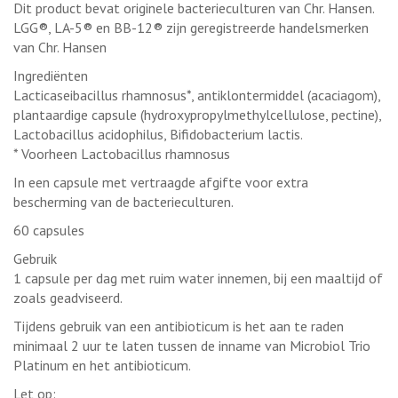
Dit product bevat originele bacterieculturen van Chr. Hansen.
LGG®, LA-5® en BB-12® zijn geregistreerde handelsmerken
van Chr. Hansen
Ingrediënten
Lacticaseibacillus rhamnosus*, antiklontermiddel (acaciagom),
plantaardige capsule (hydroxypropylmethylcellulose, pectine),
Lactobacillus acidophilus, Bifidobacterium lactis.
* Voorheen Lactobacillus rhamnosus
In een capsule met vertraagde afgifte voor extra
bescherming van de bacterieculturen.
60 capsules
Gebruik
1 capsule per dag met ruim water innemen, bij een maaltijd of
zoals geadviseerd.
Tijdens gebruik van een antibioticum is het aan te raden
minimaal 2 uur te laten tussen de inname van Microbiol Trio
Platinum en het antibioticum.
Let op: