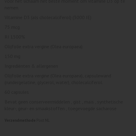
voor het lichaam het beste moment om vitamine D3 op te
nemen.
Vitamine D3 (als cholecalciferol) (3000 IE)
75 mcg
RI 1500%
Olijfolie extra vergine (Olea europaea)
150 mg
Ingrediënten & allergenen
Olijfolie extra vergine (Olea europaea), capsulewand
(rundergelatine, glycerol, water), cholecalciferol.
60 capsules
Bevat geen conserveermiddelen , gist , maïs , synthetische
kleur-, geur- en smaakstoffen , toegevoegde sacharose
Verzendmethode
Post NL