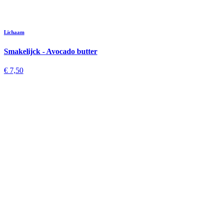
Lichaam
Smakelijck - Avocado butter
€ 7,50