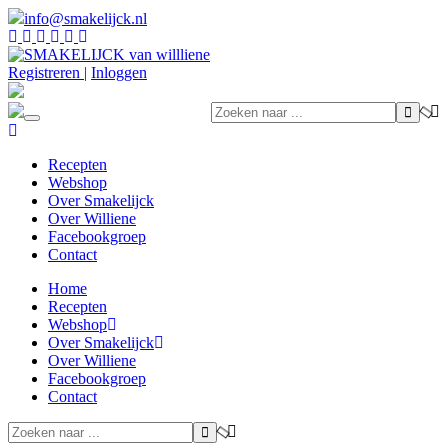
info@smakelijck.nl
Registreren |
Inloggen
Toggle
navigation
Recepten
Webshop
Over Smakelijck
Over Williene
Facebookgroep
Contact
Home
Recepten
Webshop
Over Smakelijck
Over Williene
Facebookgroep
Contact