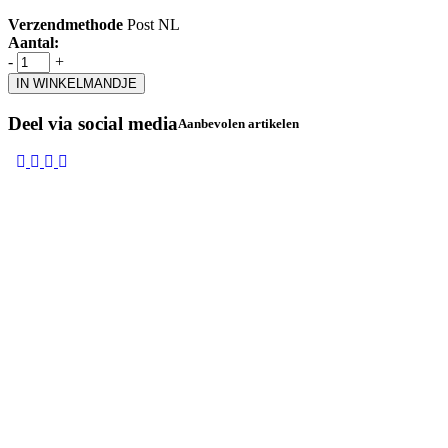
Verzendmethode
Post NL
Aantal:
-
+
IN WINKELMANDJE
Deel via social media
Aanbevolen artikelen