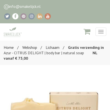
info@smakelijck.nl
Togg
navig
Home
Webshop
Lichaam
Gratis verzending in
Azur - CITRUS DELIGHT | body bar | natural soap
NL
vanaf € 75,00