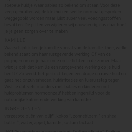
soepele huidje waar babies zo bekend om staan. Voor deze
zeep gebruiken wij de klokhuizen, welke normaal gesproken
weggegooid worden maar juist super veel voedingsstoffen
bevatten. De pitten verwijderen wij nauwkeurig, dus daar hoef
je je geen zorgen over te maken.
KAMILLE
Waarschijnlijk ken je kamille vooral van de kamille-thee, welke
bekend staat om haar rustgevende werking. Of van de
pogingen om er je haar mee op te lichten in de zomer. Maar
wist je ook dat kamille een rustgevende werking op je huid
heeft? Zo werkt het perfect tegen een droge en ruwe huid en
gaat het onzuiverheden, huidirritaties en luieruitslag tegen.
Wist je dat vele moeders met babies en kinderen met
huidproblemen hormoonzalf hebben ingeruild voor de
natuurlijke kalmerende werking van kamille?
INGREDIËNTEN
verzeepte oliën van olijf*, kokos *, zonnebloem * en shea
butter*, water, appel, kamille, sodium lactaat.
INCI (Internationale naamgeving): Sodium olivate*, Sodium