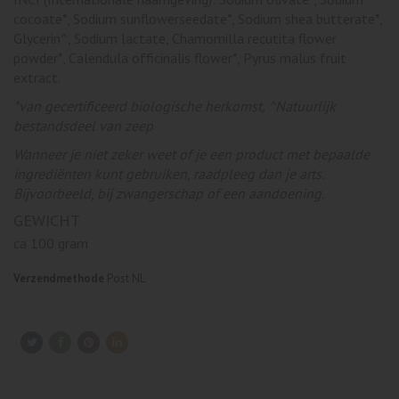
cocoate*, Sodium sunflowerseedate*, Sodium shea butterate*,
Glycerin^, Sodium lactate, Chamomilla recutita flower
powder*, Calendula officinalis flower*, Pyrus malus fruit
extract.
*van gecertificeerd biologische herkomst,
^Natuurlijk
bestandsdeel van zeep
Wanneer je niet zeker weet of je een product met bepaalde
ingrediënten kunt gebruiken, raadpleeg dan je arts.
Bijvoorbeeld, bij zwangerschap of een aandoening.
GEWICHT
ca 100 gram
Verzendmethode
Post NL