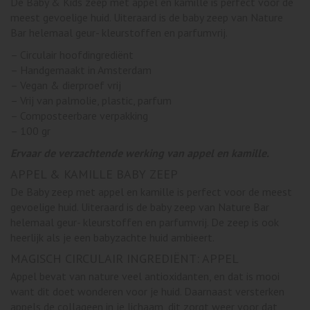
De Baby & Kids zeep met appel en kamille is perfect voor de
meest gevoelige huid. Uiteraard is de baby zeep van Nature
Bar helemaal geur- kleurstoffen en parfumvrij.
– Circulair hoofdingrediënt
– Handgemaakt in Amsterdam
– Vegan & dierproef vrij
– Vrij van palmolie, plastic, parfum
– Composteerbare verpakking
– 100 gr
Ervaar de verzachtende werking van appel en kamille.
APPEL & KAMILLE BABY ZEEP
De Baby zeep met appel en kamille is perfect voor de meest
gevoelige huid. Uiteraard is de baby zeep van Nature Bar
helemaal geur- kleurstoffen en parfumvrij. De zeep is ook
heerlijk als je een babyzachte huid ambieert.
MAGISCH CIRCULAIR INGREDIËNT: APPEL
Appel bevat van nature veel antioxidanten, en dat is mooi
want dit doet wonderen voor je huid. Daarnaast versterken
appels de collageen in je lichaam, dit zorgt weer voor dat