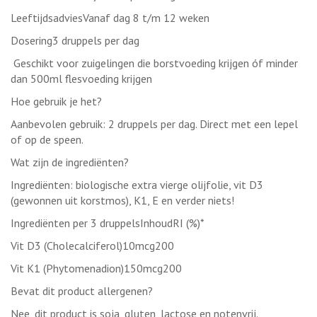
LeeftijdsadviesVanaf dag 8 t/m 12 weken
Dosering3 druppels per dag
Geschikt voor zuigelingen die borstvoeding krijgen óf minder
dan 500ml flesvoeding krijgen
Hoe gebruik je het?
Aanbevolen gebruik: 2 druppels per dag. Direct met een lepel
of op de speen.
Wat zijn de ingrediënten?
Ingrediënten: biologische extra vierge olijfolie, vit D3
(gewonnen uit korstmos), K1, E en verder niets!
Ingrediënten per 3 druppelsInhoudRI (%)*
Vit D3 (Cholecalciferol)10mcg200
Vit K1 (Phytomenadion)150mcg200
Bevat dit product allergenen?
Nee, dit product is soja, gluten, lactose en notenvrij.