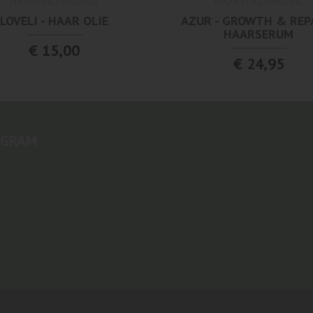
HAARVERZORGING
HAARVERZORGING
LOVELI - HAAR OLIE
AZUR - GROWTH & REPA
HAARSERUM
€ 15,00
€ 24,95
AGRAM