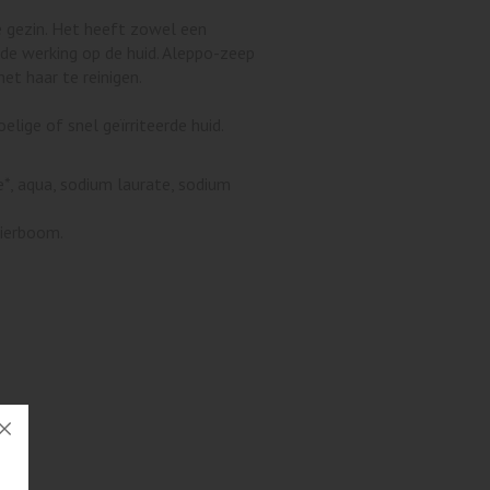
e gezin. Het heeft zowel een
nde werking op de huid. Aleppo-zeep
et haar te reinigen.
elige of snel geïrriteerde huid.
e*, aqua, sodium laurate, sodium
rierboom.