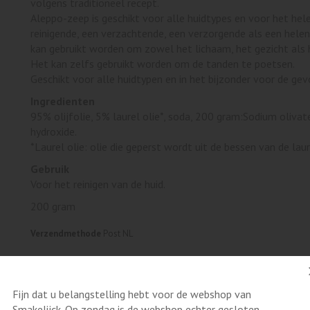
volgens traditioneel recept.
Aleppo-zeep is geschikt voor alle huidtypes en voor het hel
reinigende, een verzachtende, een verzorgende als een hele
kan gebruikt worden om zowel het lichaam, het gezicht als h
Het kan zelfs gebruikt worden om de tanden te poetsen.
Geschikt voor alle huidtypen en in het bijzonder voor de gevo
Ingredienten
95% olijfolie, 5% laurel olie*, soda, 200 gram:Sodium olivat
hydroxide.
*Laurel olie: olie die geperst wordt uit de bessen van de lau
Gebruik
Voor het reinigen van de huid.
200 gram
Verzendmethode
Post NL
Fijn dat u belangstelling hebt voor de webshop van
Smakelijck. Op zondag is de webshop echter gesloten.