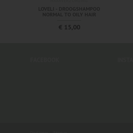
HAARVERZORGING
LOVELI - DROOGSHAMPOO
NORMAL TO OILY HAIR
€ 15,00
FACEBOOK
INST
Disclaimer
Sitemap