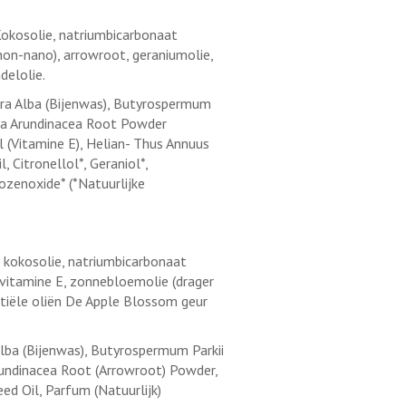
Kokosolie, natriumbicarbonaat
 non-nano), arrowroot, geraniumolie,
delolie.
Cera Alba (Bijenwas), Butyrospermum
nta Arundinacea Root Powder
 (Vitamine E), Helian- Thus Annuus
 Citronellol*, Geraniol*,
ozenoxide* (*Natuurlijke
: kokosolie, natriumbicarbonaat
, vitamine E, zonnebloemolie (drager
tiële oliën De Apple Blossom geur
Alba (Bijenwas), Butyrospermum Parkii
rundinacea Root (Arrowroot) Powder,
d Oil, Parfum (Natuurlijk)