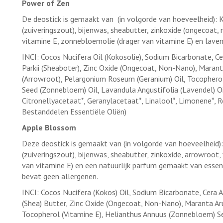
Power of Zen
De deostick is gemaakt van (in volgorde van hoeveelheid): 
(zuiveringszout), bijenwas, sheabutter, zinkoxide (ongecoat,
vitamine E, zonnebloemolie (drager van vitamine E) en laven
INCI: Cocos Nucifera Oil (Kokosolie), Sodium Bicarbonate, 
Parkii (Sheaboter), Zinc Oxide (Ongecoat, Non-Nano), Mara
(Arrowroot), Pelargonium Roseum (Geranium) Oil, Tocopherol
Seed (Zonnebloem) Oil, Lavandula Angustifolia (Lavendel) Oil,
Citronellyacetaat*, Geranylacetaat*, Linalool*, Limonene*, R
Bestanddelen Essentiële Oliën)
Apple Blossom
Deze deostick is gemaakt van (in volgorde van hoeveelheid)
(zuiveringszout), bijenwas, sheabutter, zinkoxide, arrowroot
van vitamine E) en een natuurlijk parfum gemaakt van essen
bevat geen allergenen.
INCI: Cocos Nucifera (Kokos) Oil, Sodium Bicarbonate, Cera 
(Shea) Butter, Zinc Oxide (Ongecoat, Non-Nano), Maranta A
Tocopherol (Vitamine E), Helianthus Annuus (Zonnebloem) See