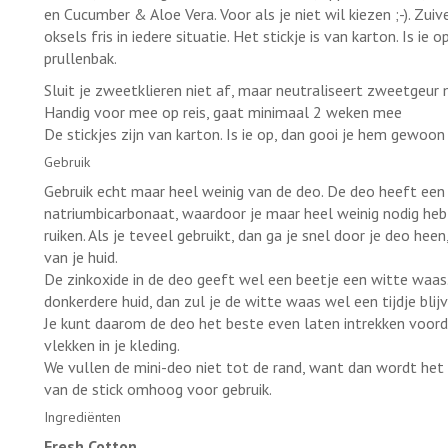
en Cucumber & Aloe Vera. Voor als je niet wil kiezen ;-). Zui
oksels fris in iedere situatie. Het stickje is van karton. Is ie
prullenbak.
Sluit je zweetklieren niet af, maar neutraliseert zweetgeur
Handig voor mee op reis, gaat minimaal 2 weken mee
De stickjes zijn van karton. Is ie op, dan gooi je hem gewoon
Gebruik
Gebruik echt maar heel weinig van de deo. De deo heeft een
natriumbicarbonaat, waardoor je maar heel weinig nodig hebt
ruiken. Als je teveel gebruikt, dan ga je snel door je deo heen
van je huid.
De zinkoxide in de deo geeft wel een beetje een witte waas. 
donkerdere huid, dan zul je de witte waas wel een tijdje blijv
Je kunt daarom de deo het beste even laten intrekken voordat
vlekken in je kleding.
We vullen de mini-deo niet tot de rand, want dan wordt het
van de stick omhoog voor gebruik.
Ingrediënten
Fresh Cotton