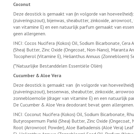
Coconut
Deze deostick is gemaakt van (in volgorde van hoeveelheid)
(zuiveringszout), bijenwas, sheabutter, zinkoxide, arrowroot
van vitamine E) en een natuurlijk parfum gemaakt van essen
geen allergenen.
INCI: Cocos Nucifera (Kokos) Oil, Sodium Bicarbonate, Cera 
(Shea) Butter, Zinc Oxide (Ongecoat, Non-Nano), Maranta A
Tocopherol (Vitamine E), Helianthus Annuus (Zonnebloem) See
(*Natuurlijke Bestanddelen Essentiële Oliën)
Cucumber & Aloe Vera
Deze deostick is gemaakt van (in volgorde van hoeveelheid)
(zuiveringszout), bessenwas, sheabutter, zinkoxide, arrowroo
zonnebloemolie (drager van vitamine E) en een natuurlijk p
De Cucumber & Aloe Vera deodorant bevat geen allergenen.
INCI: Coconut Nucifera (Kokos) Oil, Sodium Bicarbonate, Rhus
Butyrospermum Parkii (Shea) Butter, Zinc Oxide (Ongecoat,
Root (Arrowroot Powder), Aloe Barbadensis (Aloë Vera) Leaf