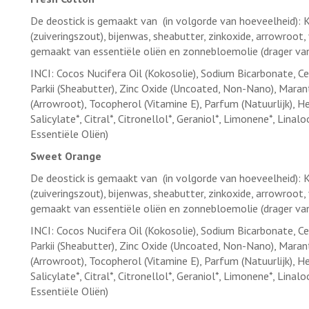
De deostick is gemaakt van (in volgorde van hoeveelheid): 
(zuiveringszout), bijenwas, sheabutter, zinkoxide, arrowroot,
gemaakt van essentiële oliën en zonnebloemolie (drager van
INCI: Cocos Nucifera Oil (Kokosolie), Sodium Bicarbonate, 
Parkii (Sheabutter), Zinc Oxide (Uncoated, Non-Nano), Mar
(Arrowroot), Tocopherol (Vitamine E), Parfum (Natuurlijk), H
Salicylate*, Citral*, Citronellol*, Geraniol*, Limonene*, Lina
Essentiële Oliën)
Sweet Orange
De deostick is gemaakt van (in volgorde van hoeveelheid): 
(zuiveringszout), bijenwas, sheabutter, zinkoxide, arrowroot,
gemaakt van essentiële oliën en zonnebloemolie (drager van
INCI: Cocos Nucifera Oil (Kokosolie), Sodium Bicarbonate, 
Parkii (Sheabutter), Zinc Oxide (Uncoated, Non-Nano), Mar
(Arrowroot), Tocopherol (Vitamine E), Parfum (Natuurlijk), H
Salicylate*, Citral*, Citronellol*, Geraniol*, Limonene*, Lina
Essentiële Oliën)