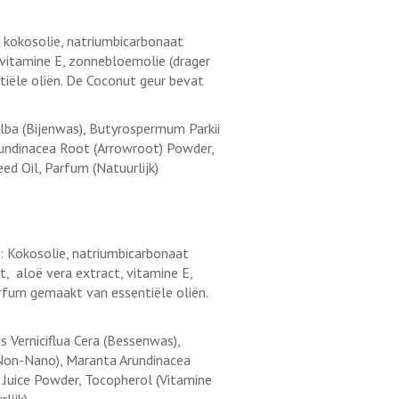
: kokosolie, natriumbicarbonaat
, vitamine E, zonnebloemolie (drager
tiële oliën. De Coconut geur bevat
Alba (Bijenwas), Butyrospermum Parkii
rundinacea Root (Arrowroot) Powder,
d Oil, Parfum (Natuurlijk)
: Kokosolie, natriumbicarbonaat
t, aloë vera extract, vitamine E,
arfum gemaakt van essentiële oliën.
 Verniciflua Cera (Bessenwas),
 Non-Nano), Maranta Arundinacea
 Juice Powder, Tocopherol (Vitamine