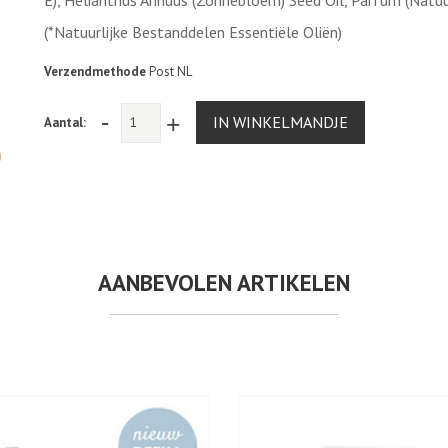
E), Helianthus Annuus (Zonnebloem) Seed Oil, Parfum (Natuur
(*Natuurlijke Bestanddelen Essentiële Oliën)
Verzendmethode
Post NL
-
+
IN WINKELMANDJE
Aantal:
AANBEVOLEN ARTIKELEN