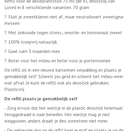
Refill voor de deodorantstick 75 ml (de XL deostick) van
Loveli in 8 verschillende varianten. 70 gram
?. Sluit je zweetklieren niet af, maar neutraliseert zweetgeur
meteen
?. Met zinkoxide tegen stress-, emotie- en hormonaal zweet
?. 100% troepvrij natuurlijk
?. Gaat ruim 3 maanden mee
?. Beter voor het milieu en beter voor je portemonnee
De refill zit in een nieuwe kartonnen verpakking en plaats je
gemakkelijk zelf. Scheelt jou geld én scheelt het milieu weer
wat afval. Je kunt de refill ook als deostick gebruiken.
Plasticvrij.
De refill plaats je gemakkelijk zelf
- Zorg ervoor dat het wieltje in de plastic deostick helemaal
teruggedraaid is naar beneden. Het wieltje mag je niet
weggooien, anders draait je deo zometeen niet meer.
- De gekleurde ring op de refill haal je eraf en plaats je op de