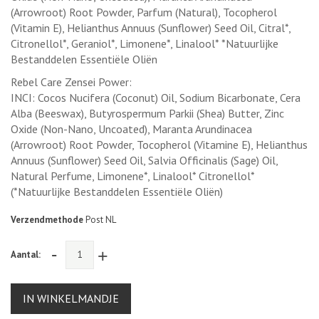
(Arrowroot) Root Powder, Parfum (Natural), Tocopherol
(Vitamin E), Helianthus Annuus (Sunflower) Seed Oil, Citral*,
Citronellol*, Geraniol*, Limonene*, Linalool* *Natuurlijke
Bestanddelen Essentiële Oliën
Rebel Care Zensei Power:
INCI: Cocos Nucifera (Coconut) Oil, Sodium Bicarbonate, Cera
Alba (Beeswax), Butyrospermum Parkii (Shea) Butter, Zinc
Oxide (Non-Nano, Uncoated), Maranta Arundinacea
(Arrowroot) Root Powder, Tocopherol (Vitamine E), Helianthus
Annuus (Sunflower) Seed Oil, Salvia Officinalis (Sage) Oil,
Natural Perfume, Limonene*, Linalool* Citronellol*
(*Natuurlijke Bestanddelen Essentiële Oliën)
Verzendmethode
Post NL
-
+
Aantal:
IN WINKELMANDJE