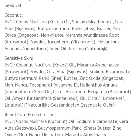
Seed Oil
Coconut:
INCI: Cocos Nucifera (Kokos) Oil, Sodium Bicarbonate, Cera
Alba (Bijenwas), Butyrospermum Parkii (Shea) Butter, Zinc
Oxide (Ongecoat, Non-Nano), Maranta Arundinacea Root
(Arrowroot) Powder, Tocopherol (Vitamine E), Helianthus
Annuus (Zonnebloem) Seed Oil, Parfum (Natuurlijk)
Sensitive Skin:
INCI: Coconut Nucifera (Kokos) Oil, Maranta Arundinacea
(Arrowroot) Powder, Cera Alba (Bijenwas), Sodium Bicarbonate,
Butyrospermum Parkii (Shea) Butter, Zinc Oxide (Ongecoat,
Non-Nano), Tocopherol (Vitamine E), Helianthus Annuus
(Zonnebloem) Seed Oil, Citrus Aurantium Bergamia (Bergamot)
Oil, Amyris Balsamifera (Sandelhout) Oil, Citral*, Limonene*,
Linalool* (*Natuurlijke Bestanddelen Essentiële Oliën)
Rebel Care Fresh Cotton:
INCI: Cocos Nucifera (Coconut) Oil, Sodium Bicarbonate, Cera
Alba (Beeswax), Butyrospermum Parkii (Shea) Butter, Zinc
Oxide (Non-Nano, Uncoated), Maranta Arundinacea