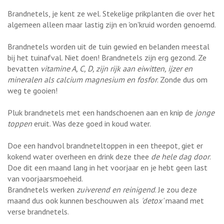
Brandnetels, je kent ze wel. Stekelige prikplanten die over het
algemeen alleen maar lastig zijn en 'on'kruid worden genoemd.
Brandnetels worden uit de tuin gewied en belanden meestal
bij het tuinafval. Niet doen! Brandnetels zijn erg gezond. Ze
bevatten
vitamine A, C, D, zijn rijk aan eiwitten, ijzer en
mineralen als calcium magnesium en fosfor
. Zonde dus om
weg te gooien!
Pluk brandnetels met een handschoenen aan en knip de
jonge
toppen
eruit. Was deze goed in koud water.
Doe een handvol brandneteltoppen in een theepot, giet er
kokend water overheen en drink deze thee
de hele dag door
.
Doe dit een maand lang in het voorjaar en je hebt geen last
van voorjaarsmoeheid.
Brandnetels werken
zuiverend en reinigend
. Je zou deze
maand dus ook kunnen beschouwen als
'detox'
maand met
verse brandnetels.