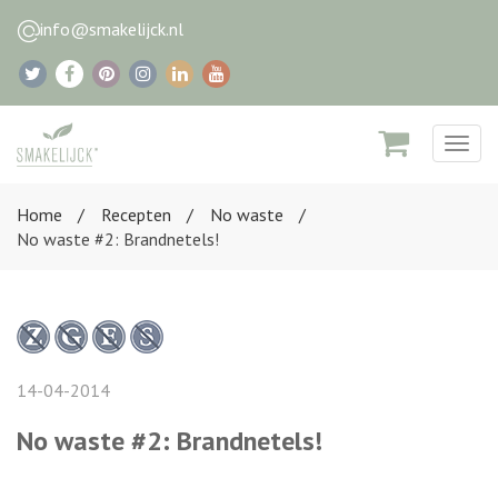
info@smakelijck.nl
Togg
navig
Home
Recepten
No waste
No waste #2: Brandnetels!
14-04-2014
No waste #2: Brandnetels!