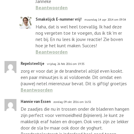
Janneke
Beantwoorden
Smakelijck E-nummer vrij!
maandag 14 apr 2014 om 09:34
Haha, dat is wel heel toevallig. Ik had deze
nog vergeten toe te voegen, dus ik tik 'm er
net bij. En nu lees ik jouw reactie! Zie boven
hoe je het kunt maken. Succes!
Beantwoorden
Repelsteeltje
vrijdag 26 feb 2016 om 19:35
zorg er voor dat je de brandnetel altijd even kookt.
een paar minuutjes is al voldoende. Dit omdat een
(rauwe) netel mierenzuur bevat. Dit is giftig! groetjes
Beantwoorden
Hannie van Essen
zondag 09 okt 2016 om 16:51
De zaadjes die nu in trossen onder de bladeren hangen
zijn perfect voor vermoeidheid (bijnieren). Je kunt ze
makkelijk eraf halen en drogen. Ook vers zijn ze lekker
door de sla bv maar ook door de yoghurt.
Brandnetelextract is inderdaad heel goed tegen