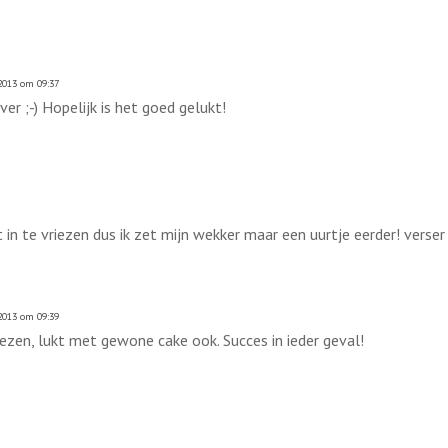
2013 om 09:37
er ;-) Hopelijk is het goed gelukt!
 in te vriezen dus ik zet mijn wekker maar een uurtje eerder! verser 
013 om 09:39
iezen, lukt met gewone cake ook. Succes in ieder geval!