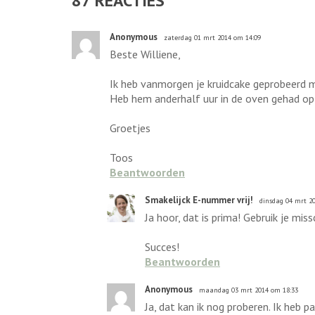
87
REACTIES
Anonymous
zaterdag 01 mrt 2014 om 14:09
Beste Williene,
Ik heb vanmorgen je kruidcake geprobeerd m
Heb hem anderhalf uur in de oven gehad op
Groetjes
Toos
Beantwoorden
Smakelijck E-nummer vrij!
dinsdag 04 mrt 2
Ja hoor, dat is prima! Gebruik je m
Succes!
Beantwoorden
Anonymous
maandag 03 mrt 2014 om 18:33
Ja, dat kan ik nog proberen. Ik heb