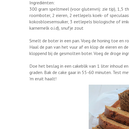
Ingrediënten:
300 gram speltmeel (voor glutenvrij: zie tip), 1,5
roomboter, 2 eieren, 2 eetlepels koek- of speculaa
kokosbloesemsuiker, 3 eetlepels biologische of imk
karnemelk o.i.d), snufje zout
Smelt de boter in een pan. Voeg de honing toe en r
Haal de pan van het vuur af en klop de eieren en de
kloppend bij de gesmolten boter. Voeg de droge ingr
Doe het beslag in een cakeblik van 1 liter inhoud 
graden. Bak de cake gaar in 55-60 minuten. Test met
'm eruit haalt!