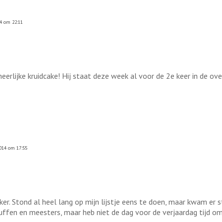
14 om 22:11
erlijke kruidcake! Hij staat deze week al voor de 2e keer in de oven
014 om 17:55
 Stond al heel lang op mijn lijstje eens te doen, maar kwam er st
 juffen en meesters, maar heb niet de dag voor de verjaardag tijd o