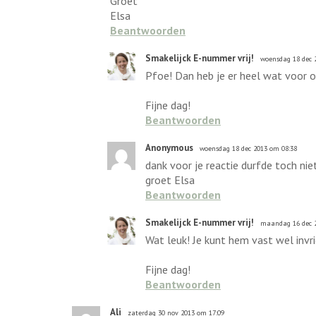
Groet
Elsa
Beantwoorden
Smakelijck E-nummer vrij!
woensdag 18 dec 
Pfoe! Dan heb je er heel wat voor ov
Fijne dag!
Beantwoorden
Anonymous
woensdag 18 dec 2013 om 08:38
dank voor je reactie durfde toch niet
groet Elsa
Beantwoorden
Smakelijck E-nummer vrij!
maandag 16 dec 2
Wat leuk! Je kunt hem vast wel invr
Fijne dag!
Beantwoorden
Ali
zaterdag 30 nov 2013 om 17:09