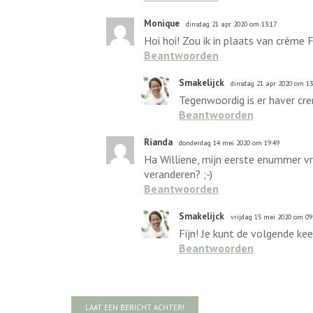
Monique
dinsdag 21 apr 2020 om 13:17
Hoi hoi! Zou ik in plaats van crème
Beantwoorden
Smakelijck
dinsdag 21 apr 2020 om 13
Tegenwoordig is er haver crem
Beantwoorden
Rianda
donderdag 14 mei 2020 om 19:49
Ha Williene, mijn eerste enummer vri
veranderen? ;-)
Beantwoorden
Smakelijck
vrijdag 15 mei 2020 om 09
Fijn! Je kunt de volgende ke
Beantwoorden
LAAT EEN BERICHT ACHTER!