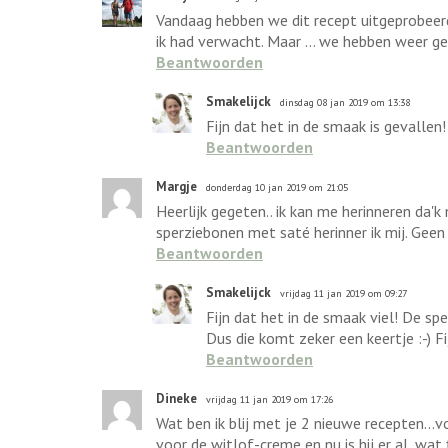
Vandaag hebben we dit recept uitgeprobeerd
ik had verwacht. Maar ... we hebben weer ge
Beantwoorden
Smakelijck
dinsdag 08 jan 2019 om 13:38
Fijn dat het in de smaak is gevallen!
Beantwoorden
Margje
donderdag 10 jan 2019 om 21:05
Heerlijk gegeten.. ik kan me herinneren da'
sperziebonen met saté herinner ik mij. Geen
Beantwoorden
Smakelijck
vrijdag 11 jan 2019 om 09:27
Fijn dat het in de smaak viel! De sp
Dus die komt zeker een keertje :-) Fi
Beantwoorden
Dineke
vrijdag 11 jan 2019 om 17:26
Wat ben ik blij met je 2 nieuwe recepten...
voor de witlof-creme en nu is hij er al, wa