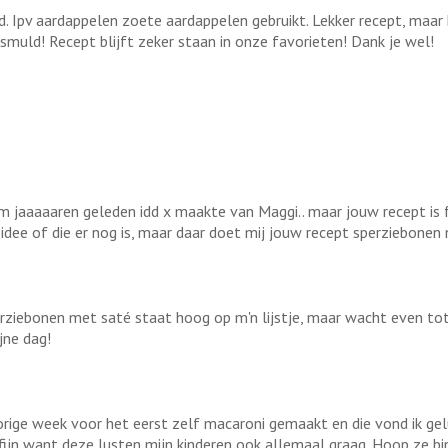
. Ipv aardappelen zoete aardappelen gebruikt. Lekker recept, maar
smuld! Recept blijft zeker staan in onze favorieten! Dank je wel!
k m jaaaaaren geleden idd x maakte van Maggi.. maar jouw recept is
 idee of die er nog is, maar daar doet mij jouw recept sperziebonen
erziebonen met saté staat hoog op m'n lijstje, maar wacht even tot 
jne dag!
vorige week voor het eerst zelf macaroni gemaakt en die vond ik gelu
t fijn want deze lusten mijn kinderen ook allemaal graag. Hoop ze bi