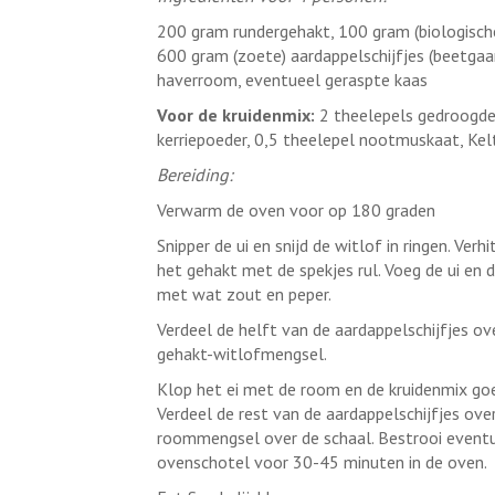
200 gram rundergehakt, 100 gram (biologische
600 gram (zoete) aardappelschijfjes (beetgaar
haverroom, eventueel geraspte kaas
Voor de kruidenmix:
2 theelepels gedroogde 
kerriepoeder, 0,5 theelepel nootmuskaat, Kel
Bereiding:
Verwarm de oven voor op 180 graden
Snipper de ui en snijd de witlof in ringen. Ver
het gehakt met de spekjes rul. Voeg de ui en
met wat zout en peper.
Verdeel de helft van de aardappelschijfjes o
gehakt-witlofmengsel.
Klop het ei met de room en de kruidenmix goe
Verdeel de rest van de aardappelschijfjes ove
roommengsel over de schaal. Bestrooi eventue
ovenschotel voor 30-45 minuten in de oven.