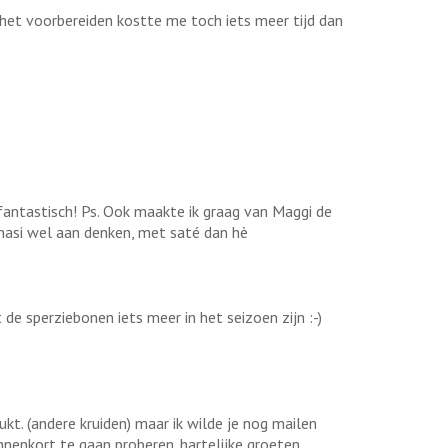
 het voorbereiden kostte me toch iets meer tijd dan
 fantastisch! Ps. Ook maakte ik graag van Maggi de
 nasi wel aan denken, met saté dan hè
de sperziebonen iets meer in het seizoen zijn :-)
kt. (andere kruiden) maar ik wilde je nog mailen
nnenkort te gaan proberen. hartelijke groeten