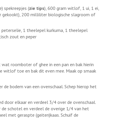
) spekreepjes (
zie tips
), 600 gram witlof, 1 ui, 1 ei,
 gekookt), 200 milliliter biologische slagroom of
peterselie, 1 theelepel kurkuma, 1 theelepel
tisch zout en peper
hit wat roomboter of ghee in een pan en bak hierin
 de witlof toe en bak dit even mee. Maak op smaak
ver de bodem van een ovenschaal. Schep hierop het
d door elkaar en verdeel 3/4 over de ovenschaal.
r de schotel en verdeel de overige 1/4 van het
el met geraspte (geiten)kaas. Schuif de