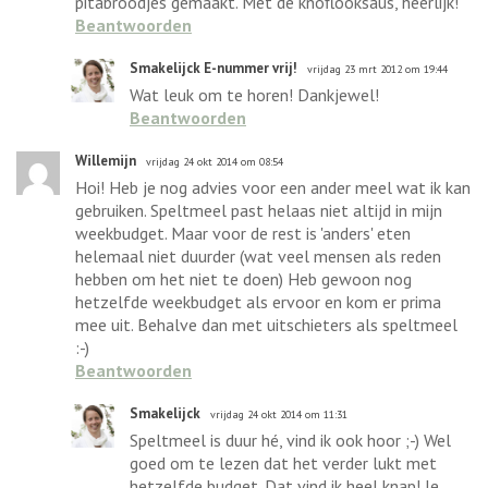
pitabroodjes gemaakt. Met de knoflooksaus, heerlijk!
Beantwoorden
Smakelijck E-nummer vrij!
vrijdag 23 mrt 2012 om 19:44
Wat leuk om te horen! Dankjewel!
Beantwoorden
Willemijn
vrijdag 24 okt 2014 om 08:54
Hoi! Heb je nog advies voor een ander meel wat ik kan
gebruiken. Speltmeel past helaas niet altijd in mijn
weekbudget. Maar voor de rest is 'anders' eten
helemaal niet duurder (wat veel mensen als reden
hebben om het niet te doen) Heb gewoon nog
hetzelfde weekbudget als ervoor en kom er prima
mee uit. Behalve dan met uitschieters als speltmeel
:-)
Beantwoorden
Smakelijck
vrijdag 24 okt 2014 om 11:31
Speltmeel is duur hé, vind ik ook hoor ;-) Wel
goed om te lezen dat het verder lukt met
hetzelfde budget. Dat vind ik heel knap! Je