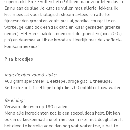
supermarkt. En ze vullen beter! Alleen maar voordelen dus :-)
En nu aan de slag! Je kunt ze vullen met allerlei lekkers. Ik
kies meestal voor biologisch shoarmavlees, en allerlei
fijngesneden groenten zoals prei, ui, paprika, courgette en
wortel (je kunt ook een zak kant en klaar gesneden groente
nemen). Het vlees bak ik samen met de groenten (min. 200 gr.
p.p.) en daarmee vul ik de broodjes. Heerlijk met de knoflook-
komkommersaus!
Pita-broodjes
Ingredienten voor 6 stuks:
400 gram speltmeel, 1 eetlepel droge gist, 1 theelepel
Keltisch zout, 1 eetlepel olijfolie, 200 milliliter lauw water.
Bereiding:
Verwarm de oven op 180 graden.
Meng alle ingredienten tot je een soepel deeg hebt. Dit kan
ook in de keukenmachine of met een mixer met deeghaken. Is
het deeg te korrelig voeg dan nog wat water toe, is het te