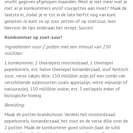
vrucht gegeven afgelopen maanden. Weet je niet meer wat je
met al je komkommers en/of courgettes aan moet? Maak de
laatste in, zodat je er tot in de late herfst nog van kunt
genieten. Je kunt ze op zuur zetten óf op zoetzuur, lees
hiervoor de tips onderaan het recept. Succes!
Komkommer op zoet-zuur!
Ingredienten voor 2 potten met een inhoud van 250
milliliter:
1 komkommer, 2 theelepels mosterdzaad, 1 theelepel
peperkorrels, evt. halve theelepel korianderzaad, snuf Keltisch
zout, verse takjes dille, 150 milliliter azijn (of een combi van
verschillende azijnsoorten zoals appelazijn, witte wijnazijn of
natuurazijn), 150 milliliter water, evt. 3 eetlepels imker of
biologische honing
Bereiding:
Maak de potten brandschoon. Verdeel het mosterdzaad,
peperkorrels, korianderzaad, het zout en de verse dille over de
2 potten. Maak de komkommer goed schoon (laat de schil