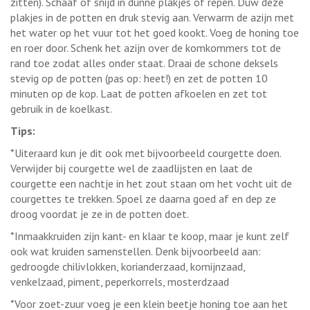
zitten). Schaaf of snijd in dunne plakjes of repen. Duw deze
plakjes in de potten en druk stevig aan. Verwarm de azijn met
het water op het vuur tot het goed kookt. Voeg de honing toe
en roer door. Schenk het azijn over de komkommers tot de
rand toe zodat alles onder staat. Draai de schone deksels
stevig op de potten (pas op: heet!) en zet de potten 10
minuten op de kop. Laat de potten afkoelen en zet tot
gebruik in de koelkast.
Tips:
*Uiteraard kun je dit ook met bijvoorbeeld courgette doen.
Verwijder bij courgette wel de zaadlijsten en laat de
courgette een nachtje in het zout staan om het vocht uit de
courgettes te trekken. Spoel ze daarna goed af en dep ze
droog voordat je ze in de potten doet.
*Inmaakkruiden zijn kant- en klaar te koop, maar je kunt zelf
ook wat kruiden samenstellen. Denk bijvoorbeeld aan:
gedroogde chilivlokken, korianderzaad, komijnzaad,
venkelzaad, piment, peperkorrels, mosterdzaad
*Voor zoet-zuur voeg je een klein beetje honing toe aan het