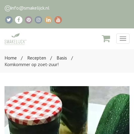
info@smakelijck.nl
Togg
navig
Home
Recepten
Basis
Komkommer op zoet-zuur!